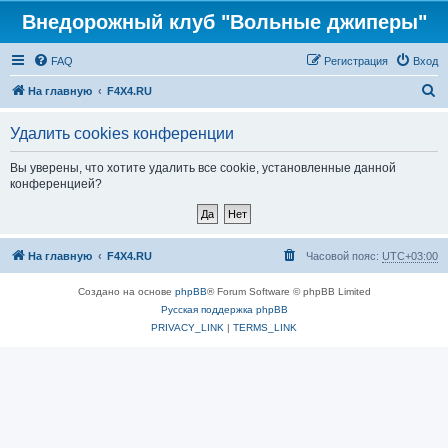
Внедорожный клуб "Вольные джиперы"
FAQ
Регистрация
Вход
П
На главную
F4X4.RU
о
Удалить cookies конференции
и
с
Вы уверены, что хотите удалить все cookie, установленные данной
конференцией?
к
На главную
F4X4.RU
Часовой пояс:
UTC+03:00
Создано на основе
phpBB
® Forum Software © phpBB Limited
Русская поддержка phpBB
PRIVACY_LINK
|
TERMS_LINK