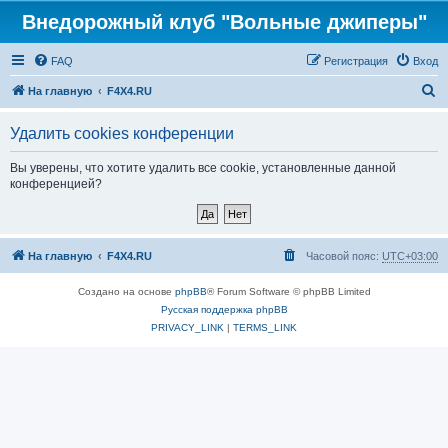
Внедорожный клуб "Вольные джиперы"
FAQ
Регистрация
Вход
П
На главную
F4X4.RU
о
Удалить cookies конференции
и
с
Вы уверены, что хотите удалить все cookie, установленные данной
конференцией?
к
На главную
F4X4.RU
Часовой пояс:
UTC+03:00
Создано на основе
phpBB
® Forum Software © phpBB Limited
Русская поддержка phpBB
PRIVACY_LINK
|
TERMS_LINK