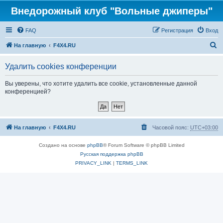
Внедорожный клуб "Вольные джиперы"
FAQ
Регистрация
Вход
П
На главную
F4X4.RU
о
Удалить cookies конференции
и
с
Вы уверены, что хотите удалить все cookie, установленные данной
конференцией?
к
На главную
F4X4.RU
Часовой пояс:
UTC+03:00
Создано на основе
phpBB
® Forum Software © phpBB Limited
Русская поддержка phpBB
PRIVACY_LINK
|
TERMS_LINK