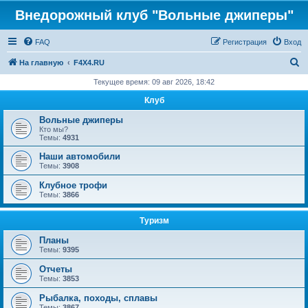
Внедорожный клуб "Вольные джиперы"
FAQ
Регистрация
Вход
П
На главную
F4X4.RU
о
Текущее время: 09 авг 2026, 18:42
и
Клуб
с
Вольные джиперы
к
Кто мы?
Темы:
4931
Наши автомобили
Темы:
3908
Клубное трофи
Темы:
3866
Туризм
Планы
Темы:
9395
Отчеты
Темы:
3853
Рыбалка, походы, сплавы
Темы:
3867