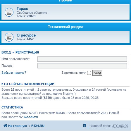
Прочее
Гараж
Свободное общение
Темы:
23878
Технический раздел
О ресурсе
Темы:
4457
ВХОД
•
РЕГИСТРАЦИЯ
Имя пользователя:
Пароль:
Забыли пароль?
Запомнить меня
КТО СЕЙЧАС НА КОНФЕРЕНЦИИ
Всего
16
посетителей :: 2 зарегистрированных, 0 скрытых и 14 гостей (основано на
активности пользователей за последние 5 минут)
Больше всего посетителей (
8740
) здесь было 28 июн 2026, 00:36
СТАТИСТИКА
Всего сообщений:
5703
• Всего тем:
89838
• Всего пользователей:
252
• Новый
пользователь:
Goodlow
На главную
F4X4.RU
Часовой пояс:
UTC+03:00