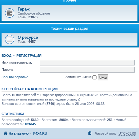
Прочее
Гараж
Свободное общение
Темы:
23876
Технический раздел
О ресурсе
Темы:
4457
ВХОД
•
РЕГИСТРАЦИЯ
Имя пользователя:
Пароль:
Забыли пароль?
Запомнить меня
КТО СЕЙЧАС НА КОНФЕРЕНЦИИ
Всего
10
посетителей :: 1 зарегистрированный, 0 скрытых и 9 гостей (основано на
активности пользователей за последние 5 минут)
Больше всего посетителей (
8740
) здесь было 28 июн 2026, 00:36
СТАТИСТИКА
Всего сообщений:
5669
• Всего тем:
89804
• Всего пользователей:
251
• Новый
пользователь:
kxfd45
На главную
F4X4.RU
Часовой пояс:
UTC+03:00