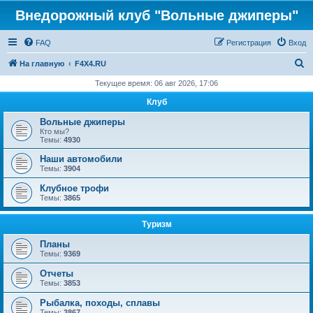
Внедорожный клуб "Вольные джиперы"
FAQ
Регистрация
Вход
П
На главную
F4X4.RU
о
Текущее время: 06 авг 2026, 17:06
и
Клуб
с
Вольные джиперы
к
Кто мы?
Темы:
4930
Наши автомобили
Темы:
3904
Клубное трофи
Темы:
3865
Туризм
Планы
Темы:
9369
Отчеты
Темы:
3853
Рыбалка, походы, сплавы
Темы:
3867