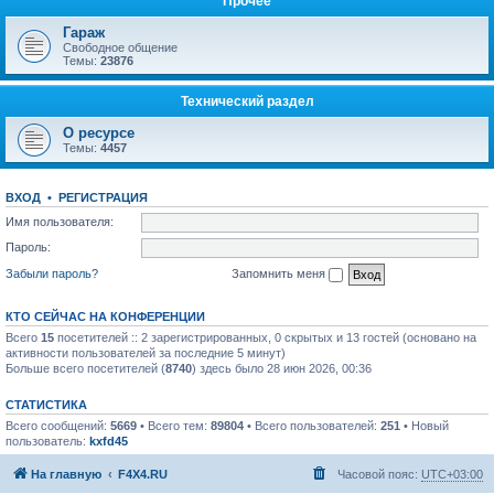
Прочее
Гараж
Свободное общение
Темы:
23876
Технический раздел
О ресурсе
Темы:
4457
ВХОД
•
РЕГИСТРАЦИЯ
Имя пользователя:
Пароль:
Забыли пароль?
Запомнить меня
КТО СЕЙЧАС НА КОНФЕРЕНЦИИ
Всего
15
посетителей :: 2 зарегистрированных, 0 скрытых и 13 гостей (основано на
активности пользователей за последние 5 минут)
Больше всего посетителей (
8740
) здесь было 28 июн 2026, 00:36
СТАТИСТИКА
Всего сообщений:
5669
• Всего тем:
89804
• Всего пользователей:
251
• Новый
пользователь:
kxfd45
На главную
F4X4.RU
Часовой пояс:
UTC+03:00