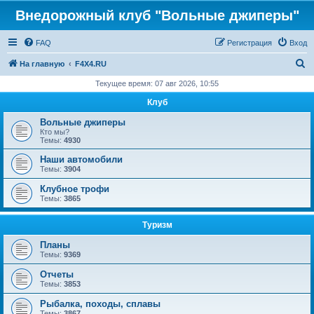
Внедорожный клуб "Вольные джиперы"
FAQ
Регистрация
Вход
П
На главную
F4X4.RU
о
Текущее время: 07 авг 2026, 10:55
и
Клуб
с
Вольные джиперы
к
Кто мы?
Темы:
4930
Наши автомобили
Темы:
3904
Клубное трофи
Темы:
3865
Туризм
Планы
Темы:
9369
Отчеты
Темы:
3853
Рыбалка, походы, сплавы
Темы:
3867