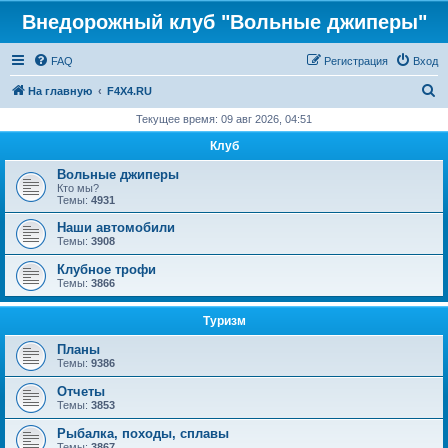
Внедорожный клуб "Вольные джиперы"
FAQ
Регистрация
Вход
П
На главную
F4X4.RU
о
Текущее время: 09 авг 2026, 04:51
и
Клуб
с
Вольные джиперы
к
Кто мы?
Темы:
4931
Наши автомобили
Темы:
3908
Клубное трофи
Темы:
3866
Туризм
Планы
Темы:
9386
Отчеты
Темы:
3853
Рыбалка, походы, сплавы
Темы:
3867