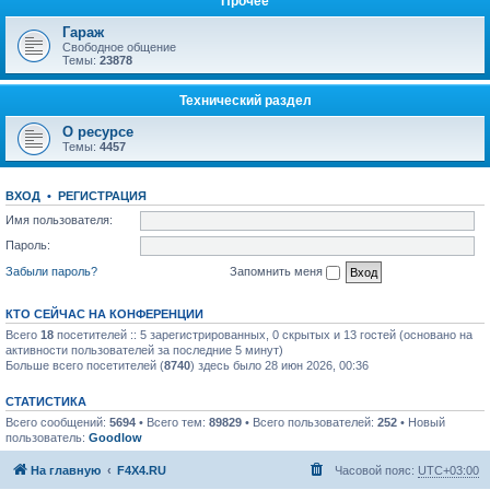
Прочее
Гараж
Свободное общение
Темы:
23878
Технический раздел
О ресурсе
Темы:
4457
ВХОД
•
РЕГИСТРАЦИЯ
Имя пользователя:
Пароль:
Забыли пароль?
Запомнить меня
КТО СЕЙЧАС НА КОНФЕРЕНЦИИ
Всего
18
посетителей :: 5 зарегистрированных, 0 скрытых и 13 гостей (основано на
активности пользователей за последние 5 минут)
Больше всего посетителей (
8740
) здесь было 28 июн 2026, 00:36
СТАТИСТИКА
Всего сообщений:
5694
• Всего тем:
89829
• Всего пользователей:
252
• Новый
пользователь:
Goodlow
На главную
F4X4.RU
Часовой пояс:
UTC+03:00