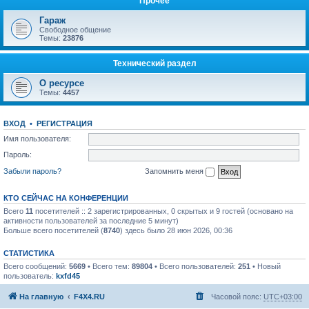
Прочее
Гараж
Свободное общение
Темы:
23876
Технический раздел
О ресурсе
Темы:
4457
ВХОД
•
РЕГИСТРАЦИЯ
Имя пользователя:
Пароль:
Забыли пароль?
Запомнить меня
КТО СЕЙЧАС НА КОНФЕРЕНЦИИ
Всего
11
посетителей :: 2 зарегистрированных, 0 скрытых и 9 гостей (основано на
активности пользователей за последние 5 минут)
Больше всего посетителей (
8740
) здесь было 28 июн 2026, 00:36
СТАТИСТИКА
Всего сообщений:
5669
• Всего тем:
89804
• Всего пользователей:
251
• Новый
пользователь:
kxfd45
На главную
F4X4.RU
Часовой пояс:
UTC+03:00