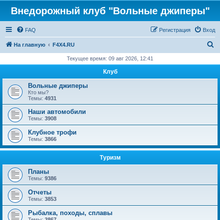
Внедорожный клуб "Вольные джиперы"
FAQ
Регистрация
Вход
П
На главную
F4X4.RU
о
Текущее время: 09 авг 2026, 12:41
и
Клуб
с
Вольные джиперы
к
Кто мы?
Темы:
4931
Наши автомобили
Темы:
3908
Клубное трофи
Темы:
3866
Туризм
Планы
Темы:
9386
Отчеты
Темы:
3853
Рыбалка, походы, сплавы
Темы:
3867