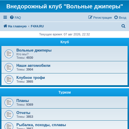
Внедорожный клуб "Вольные джиперы"
FAQ
Регистрация
Вход
П
На главную
F4X4.RU
о
Текущее время: 07 авг 2026, 22:32
и
Клуб
с
Вольные джиперы
к
Кто мы?
Темы:
4930
Наши автомобили
Темы:
3904
Клубное трофи
Темы:
3865
Туризм
Планы
Темы:
9369
Отчеты
Темы:
3853
Рыбалка, походы, сплавы
Темы:
3867