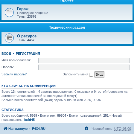
Прочее
Гараж
Свободное общение
Темы:
23876
Технический раздел
О ресурсе
Темы:
4457
ВХОД
•
РЕГИСТРАЦИЯ
Имя пользователя:
Пароль:
Забыли пароль?
Запомнить меня
КТО СЕЙЧАС НА КОНФЕРЕНЦИИ
Всего
13
посетителей :: 4 зарегистрированных, 0 скрытых и 9 гостей (основано на
активности пользователей за последние 5 минут)
Больше всего посетителей (
8740
) здесь было 28 июн 2026, 00:36
СТАТИСТИКА
Всего сообщений:
5669
• Всего тем:
89804
• Всего пользователей:
251
• Новый
пользователь:
kxfd45
На главную
F4X4.RU
Часовой пояс:
UTC+03:00