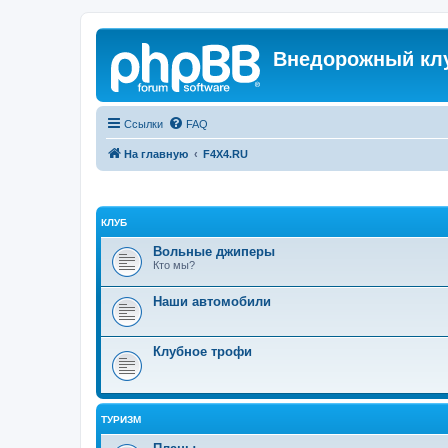
Внедорожный кл
Ссылки
FAQ
На главную
F4X4.RU
КЛУБ
Вольные джиперы
Кто мы?
Наши автомобили
Клубное трофи
ТУРИЗМ