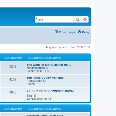
Поиск
Расширенный по
Регистрация
Вход
Текущее время: 07 авг 2026, 13:30
СООБЩЕНИЯ
ПОСЛЕДНЕЕ СООБЩЕНИЕ
The World of Slot Gaming: His…
5243
П
bridgetmorgan
е
03 авг 2026, 14:49
р
е
Top Rated Guppy Fish Info
4158
й
П
FrankJScott
т
е
Вчера, 16:18
и
р
к
е
⭐FULLZ INFO DL/SSN/NIN/SIN/MM…
3945
п
й
П
Silas
о
т
е
12 июн 2026, 03:41
с
и
р
л
к
е
е
п
й
д
о
СООБЩЕНИЯ
ПОСЛЕДНЕЕ СООБЩЕНИЕ
т
н
с
и
е
л
Excellent Guppy Fish Blog