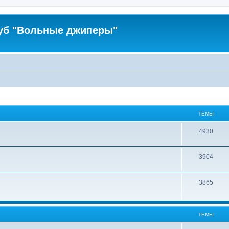
уб "Вольные джиперы"
ТЕМЫ
4930
3904
3865
ТЕМЫ