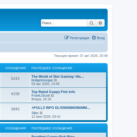
Поиск
Расширенный по
Регистрация
Вход
Текущее время: 07 авг 2026, 20:48
СООБЩЕНИЯ
ПОСЛЕДНЕЕ СООБЩЕНИЕ
The World of Slot Gaming: His…
5243
П
bridgetmorgan
е
03 авг 2026, 14:49
р
е
Top Rated Guppy Fish Info
4158
й
П
FrankJScott
т
е
Вчера, 16:18
и
р
к
е
⭐FULLZ INFO DL/SSN/NIN/SIN/MM…
3945
п
й
П
Silas
о
т
е
12 июн 2026, 03:41
с
и
р
л
к
е
е
п
й
д
о
СООБЩЕНИЯ
ПОСЛЕДНЕЕ СООБЩЕНИЕ
т
н
с
и
е
л
Excellent Guppy Fish Blog