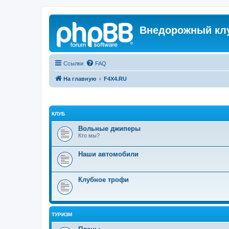
Внедорожный кл
Ссылки
FAQ
На главную
F4X4.RU
КЛУБ
Вольные джиперы
Кто мы?
Наши автомобили
Клубное трофи
ТУРИЗМ