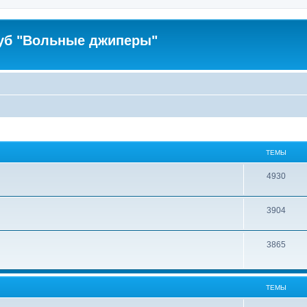
уб "Вольные джиперы"
ТЕМЫ
4930
3904
3865
ТЕМЫ