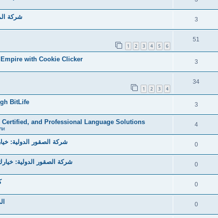
شركة الما
3
51
1
2
3
4
5
6
e Empire with Cookie Clicker
3
34
1
2
3
4
gh BitLife
3
, Certified, and Professional Language Solutions
4
ли
شركة الصقور الدولية: خيارك 
0
شركة الصقور الدولية: خيارك ا
0
ك
0
ال
0