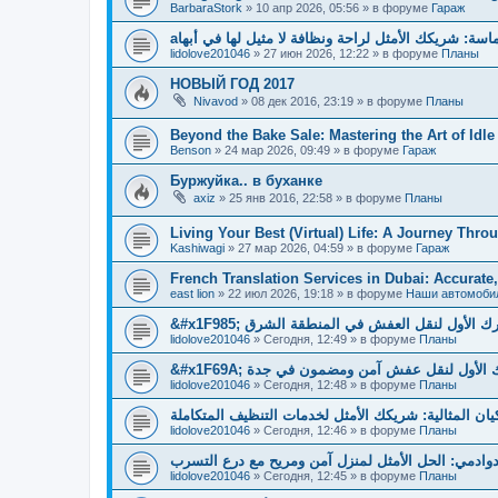
BarbaraStork
»
10 апр 2026, 05:56
» в форуме
Гараж
aسة: شريكك الأمثل لراحة ونظافة لا مثيل لها في أبها
lidolove201046
»
27 июн 2026, 12:22
» в форуме
Планы
НОВЫЙ ГОД 2017
Nivavod
»
08 дек 2016, 23:19
» в форуме
Планы
Beyond the Bake Sale: Mastering the Art of Idl
Benson
»
24 мар 2026, 09:49
» в форуме
Гараж
Буржуйка.. в буханке
axiz
»
25 янв 2016, 22:58
» в форуме
Планы
Living Your Best (Virtual) Life: A Journey Throu
Kashiwagi
»
27 мар 2026, 04:59
» в форуме
Гараж
French Translation Services in Dubai: Accurate
east lion
»
22 июл 2026, 19:18
» в форуме
Наши автомоби
&#x1F985; الأول لنقل العفش في المنطقة الشرق
lidolove201046
»
Сегодня, 12:49
» в форуме
Планы
&#x1F69A; لأول لنقل عفش آمن ومضمون في جدة
lidolove201046
»
Сегодня, 12:48
» в форуме
Планы
يان المثالية: شريكك الأمثل لخدمات التنظيف المتكاملة
lidolove201046
»
Сегодня, 12:46
» в форуме
Планы
دوادمي: الحل الأمثل لمنزل آمن ومريح مع درع التسرب
lidolove201046
»
Сегодня, 12:45
» в форуме
Планы