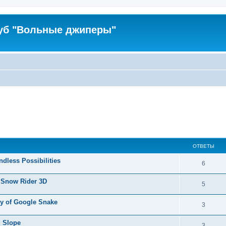
уб "Вольные джиперы"
ОТВЕТЫ
ndless Possibilities
6
 Snow Rider 3D
5
Joy of Google Snake
3
g Slope
3