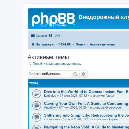
Внедорожный кл
Ссылки
FAQ
На главную
F4X4.RU
Поиск
Активные темы
Активные темы
Перейти к расширенному поиску
Поиск
Расширенный поиск
ТЕМЫ
Dive into the World of io Games: Instant Fun, E
falokitive
»
27 июл 2026, 07:32
» в форуме
Гараж
Carving Your Own Fun: A Guide to Conquering
Angeliky
»
07 июл 2026, 05:26
» в форуме
О ресурсе
Slithering into Simplicity: Rediscovering the 
convinciwo
»
17 июн 2026, 09:10
» в форуме
Гараж
Navigating the Neon Void: A Guide to Masterin