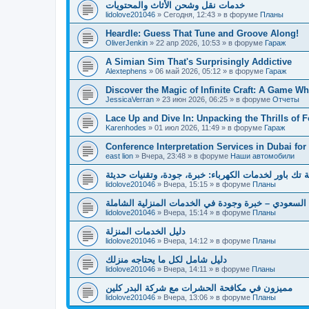
خدمات نقل وشحن الأثاث والمحتويات
lidolove201046
»
Сегодня, 12:43
» в форуме
Планы
Heardle: Guess That Tune and Groove Along!
OliverJenkin
»
22 апр 2026, 10:53
» в форуме
Гараж
A Simian Sim That's Surprisingly Addictive
Alextephens
»
06 май 2026, 05:12
» в форуме
Гараж
Discover the Magic of Infinite Craft: A Game W
JessicaVerran
»
23 июн 2026, 06:25
» в форуме
Отчеты
Lace Up and Dive In: Unpacking the Thrills of F
Karenhodes
»
01 июл 2026, 11:49
» в форуме
Гараж
Conference Interpretation Services in Dubai for
east lion
»
Вчера, 23:48
» в форуме
Наши автомобили
تك باور لخدمات الكهرباء: خبرة، جودة، وتقنيات حديثة
lidolove201046
»
Вчера, 15:15
» в форуме
Планы
السعودي – خبرة وجودة في الخدمات المنزلية الشاملة
lidolove201046
»
Вчера, 15:14
» в форуме
Планы
دليل الخدمات المنزلة
lidolove201046
»
Вчера, 14:12
» в форуме
Планы
دليل شامل لكل ما يحتاجه منزلك
lidolove201046
»
Вчера, 14:11
» в форуме
Планы
مميزون في مكافحة الحشرات مع شركة البدر كلين
lidolove201046
»
Вчера, 13:06
» в форуме
Планы