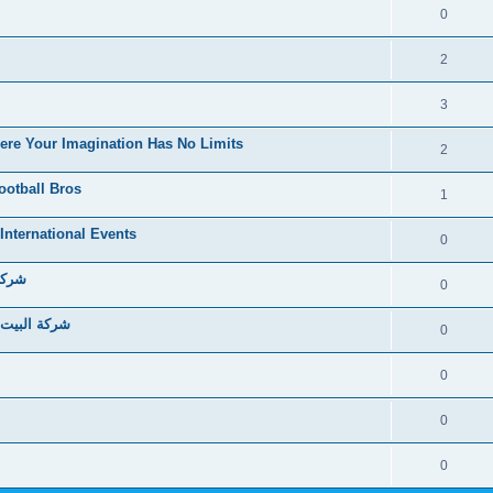
0
2
3
here Your Imagination Has No Limits
2
ootball Bros
1
 International Events
0
شركة 
0
شركة البيت 
0
0
0
0