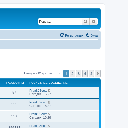
Поиск
Расширенный по
Регистрация
Вход
1
2
3
4
5
След.
Найдено 125 результатов
ПРОСМОТРЫ
ПОСЛЕДНЕЕ СООБЩЕНИЕ
FrankJScott
57
Сегодня, 16:27
FrankJScott
555
Сегодня, 16:27
FrankJScott
997
Сегодня, 16:26
FrankJScott
256424