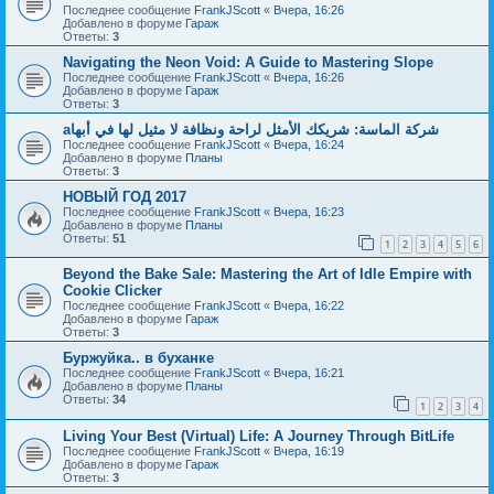
Последнее сообщение
FrankJScott
«
Вчера, 16:26
Добавлено в форуме
Гараж
Ответы:
3
Navigating the Neon Void: A Guide to Mastering Slope
Последнее сообщение
FrankJScott
«
Вчера, 16:26
Добавлено в форуме
Гараж
Ответы:
3
aشركة الماسة: شريكك الأمثل لراحة ونظافة لا مثيل لها في أبها
Последнее сообщение
FrankJScott
«
Вчера, 16:24
Добавлено в форуме
Планы
Ответы:
3
НОВЫЙ ГОД 2017
Последнее сообщение
FrankJScott
«
Вчера, 16:23
Добавлено в форуме
Планы
Ответы:
51
1
2
3
4
5
6
Beyond the Bake Sale: Mastering the Art of Idle Empire with
Cookie Clicker
Последнее сообщение
FrankJScott
«
Вчера, 16:22
Добавлено в форуме
Гараж
Ответы:
3
Буржуйка.. в буханке
Последнее сообщение
FrankJScott
«
Вчера, 16:21
Добавлено в форуме
Планы
Ответы:
34
1
2
3
4
Living Your Best (Virtual) Life: A Journey Through BitLife
Последнее сообщение
FrankJScott
«
Вчера, 16:19
Добавлено в форуме
Гараж
Ответы:
3