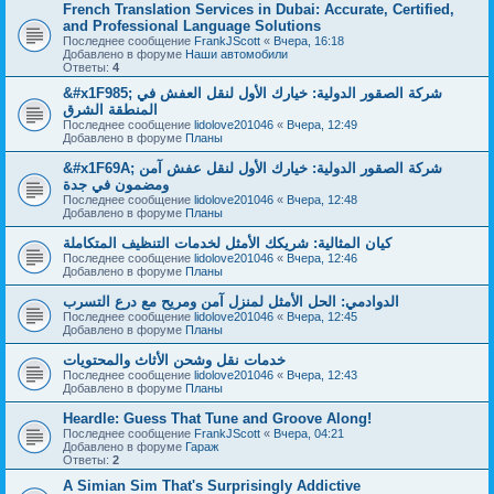
French Translation Services in Dubai: Accurate, Certified,
and Professional Language Solutions
Последнее сообщение
FrankJScott
«
Вчера, 16:18
Добавлено в форуме
Наши автомобили
Ответы:
4
&#x1F985; شركة الصقور الدولية: خيارك الأول لنقل العفش في
المنطقة الشرق
Последнее сообщение
lidolove201046
«
Вчера, 12:49
Добавлено в форуме
Планы
&#x1F69A; شركة الصقور الدولية: خيارك الأول لنقل عفش آمن
ومضمون في جدة
Последнее сообщение
lidolove201046
«
Вчера, 12:48
Добавлено в форуме
Планы
كيان المثالية: شريكك الأمثل لخدمات التنظيف المتكاملة
Последнее сообщение
lidolove201046
«
Вчера, 12:46
Добавлено в форуме
Планы
الدوادمي: الحل الأمثل لمنزل آمن ومريح مع درع التسرب
Последнее сообщение
lidolove201046
«
Вчера, 12:45
Добавлено в форуме
Планы
خدمات نقل وشحن الأثاث والمحتويات
Последнее сообщение
lidolove201046
«
Вчера, 12:43
Добавлено в форуме
Планы
Heardle: Guess That Tune and Groove Along!
Последнее сообщение
FrankJScott
«
Вчера, 04:21
Добавлено в форуме
Гараж
Ответы:
2
A Simian Sim That's Surprisingly Addictive