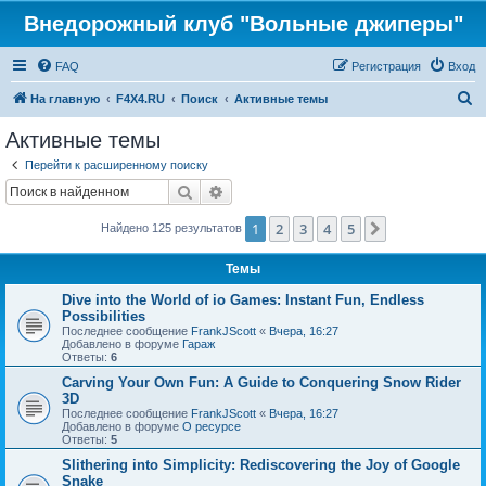
Внедорожный клуб "Вольные джиперы"
FAQ
Регистрация
Вход
П
На главную
F4X4.RU
Поиск
Активные темы
о
Активные темы
и
Перейти к расширенному поиску
с
Поиск
Расширенный поиск
к
1
2
3
4
5
След.
Найдено 125 результатов
Темы
Dive into the World of io Games: Instant Fun, Endless
Possibilities
Последнее сообщение
FrankJScott
«
Вчера, 16:27
Добавлено в форуме
Гараж
Ответы:
6
Carving Your Own Fun: A Guide to Conquering Snow Rider
3D
Последнее сообщение
FrankJScott
«
Вчера, 16:27
Добавлено в форуме
О ресурсе
Ответы:
5
Slithering into Simplicity: Rediscovering the Joy of Google
Snake