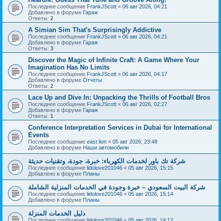
Последнее сообщение
FrankJScott
«
06 авг 2026, 04:21
Добавлено в форуме
Гараж
Ответы:
2
A Simian Sim That's Surprisingly Addictive
Последнее сообщение
FrankJScott
«
06 авг 2026, 04:21
Добавлено в форуме
Гараж
Ответы:
3
Discover the Magic of Infinite Craft: A Game Where Your
Imagination Has No Limits
Последнее сообщение
FrankJScott
«
06 авг 2026, 04:17
Добавлено в форуме
Отчеты
Ответы:
2
Lace Up and Dive In: Unpacking the Thrills of Football Bros
Последнее сообщение
FrankJScott
«
06 авг 2026, 02:27
Добавлено в форуме
Гараж
Ответы:
1
Conference Interpretation Services in Dubai for International
Events
Последнее сообщение
east lion
«
05 авг 2026, 23:48
Добавлено в форуме
Наши автомобили
شركة تك باور لخدمات الكهرباء: خبرة، جودة، وتقنيات حديثة
Последнее сообщение
lidolove201046
«
05 авг 2026, 15:15
Добавлено в форуме
Планы
شركة البيت السعودي – خبرة وجودة في الخدمات المنزلية الشاملة
Последнее сообщение
lidolove201046
«
05 авг 2026, 15:14
Добавлено в форуме
Планы
دليل الخدمات المنزلة
Последнее сообщение
lidolove201046
«
05 авг 2026, 14:12