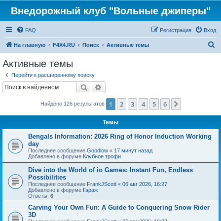
Внедорожный клуб "Вольные джиперы"
FAQ
Регистрация
Вход
П
На главную
F4X4.RU
Поиск
Активные темы
о
Активные темы
и
Перейти к расширенному поиску
с
Поиск
Расширенный поиск
к
1
2
3
4
5
6
След.
Найдено 126 результатов
Темы
Bengals Information: 2026 Ring of Honor Induction Working
day
Последнее сообщение
Goodlow
«
17 минут назад
Добавлено в форуме
Клубное трофи
Dive into the World of io Games: Instant Fun, Endless
Possibilities
Последнее сообщение
FrankJScott
«
06 авг 2026, 16:27
Добавлено в форуме
Гараж
Ответы:
6
Carving Your Own Fun: A Guide to Conquering Snow Rider
3D