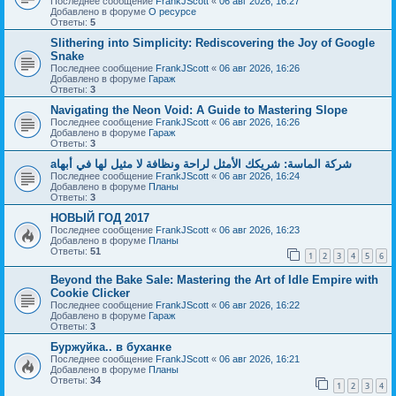
Последнее сообщение
FrankJScott
«
06 авг 2026, 16:27
Добавлено в форуме
О ресурсе
Ответы:
5
Slithering into Simplicity: Rediscovering the Joy of Google
Snake
Последнее сообщение
FrankJScott
«
06 авг 2026, 16:26
Добавлено в форуме
Гараж
Ответы:
3
Navigating the Neon Void: A Guide to Mastering Slope
Последнее сообщение
FrankJScott
«
06 авг 2026, 16:26
Добавлено в форуме
Гараж
Ответы:
3
aشركة الماسة: شريكك الأمثل لراحة ونظافة لا مثيل لها في أبها
Последнее сообщение
FrankJScott
«
06 авг 2026, 16:24
Добавлено в форуме
Планы
Ответы:
3
НОВЫЙ ГОД 2017
Последнее сообщение
FrankJScott
«
06 авг 2026, 16:23
Добавлено в форуме
Планы
Ответы:
51
1
2
3
4
5
6
Beyond the Bake Sale: Mastering the Art of Idle Empire with
Cookie Clicker
Последнее сообщение
FrankJScott
«
06 авг 2026, 16:22
Добавлено в форуме
Гараж
Ответы:
3
Буржуйка.. в буханке
Последнее сообщение
FrankJScott
«
06 авг 2026, 16:21
Добавлено в форуме
Планы
Ответы:
34
1
2
3
4