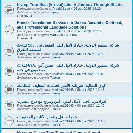
Living Your Best (Virtual) Life: A Journey Through BitLife
Последнее сообщение
FrankJScott
«
06 авг 2026, 16:19
Добавлено в форуме
Гараж
Ответы:
3
French Translation Services in Dubai: Accurate, Certified,
and Professional Language Solutions
Последнее сообщение
FrankJScott
«
06 авг 2026, 16:18
Добавлено в форуме
Наши автомобили
Ответы:
4
&#x1F985; شركة الصقور الدولية: خيارك الأول لنقل العفش في
المنطقة الشرق
Последнее сообщение
lidolove201046
«
06 авг 2026, 12:49
Добавлено в форуме
Планы
&#x1F69A; شركة الصقور الدولية: خيارك الأول لنقل عفش آمن
ومضمون في جدة
Последнее сообщение
lidolove201046
«
06 авг 2026, 12:48
Добавлено в форуме
Планы
كيان المثالية: شريكك الأمثل لخدمات التنظيف المتكاملة
Последнее сообщение
lidolove201046
«
06 авг 2026, 12:46
Добавлено в форуме
Планы
الدوادمي: الحل الأمثل لمنزل آمن ومريح مع درع التسرب
Последнее сообщение
lidolove201046
«
06 авг 2026, 12:45
Добавлено в форуме
Планы
خدمات نقل وشحن الأثاث والمحتويات
Последнее сообщение
lidolove201046
«
06 авг 2026, 12:43
Добавлено в форуме
Планы
Heardle: Guess That Tune and Groove Along!