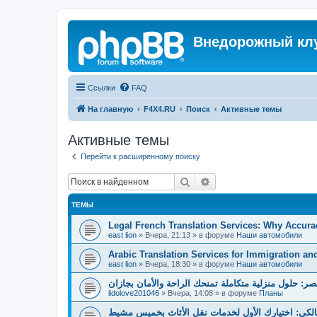
Внедорожный кл
Ссылки
FAQ
На главную
F4X4.RU
Поиск
Активные темы
Активные темы
Перейти к расширенному поиску
Поиск
Расширенный поиск
ТЕМЫ
Legal French Translation Services: Why Accura
east lion
»
Вчера, 21:13
» в форуме
Наши автомобили
Arabic Translation Services for Immigration an
east lion
»
Вчера, 18:30
» в форуме
Наши автомобили
صر: حلول منزلية متكاملة تمنحك الراحة والأمان بجازان
lidolove201046
»
Вчера, 14:08
» в форуме
Планы
لكي: اختيارك الأول لخدمات نقل الأثاث بخميس مشيط