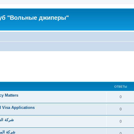
уб "Вольные джиперы"
ОТВЕТЫ
cy Matters
0
d Visa Applications
0
شركة الن
0
شركة الما
0