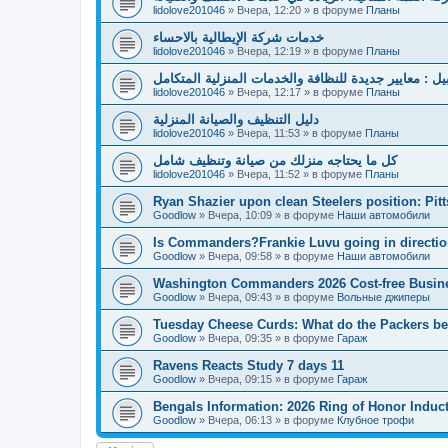
lidolove201046
»
Вчера, 12:20
» в форуме
Планы
خدمات شركة الإيطالية بالاحساء
lidolove201046
»
Вчера, 12:19
» в форуме
Планы
بيل : معايير جديدة للنظافة والخدمات المنزلية المتكامل
lidolove201046
»
Вчера, 12:17
» в форуме
Планы
دليل التنظيف والصيانة المنزلية
lidolove201046
»
Вчера, 11:53
» в форуме
Планы
كل ما يحتاجه منزلك من صيانة وتنظيف شامل
lidolove201046
»
Вчера, 11:52
» в форуме
Планы
Ryan Shazier upon clean Steelers position: Pit
Goodlow
»
Вчера, 10:09
» в форуме
Наши автомобили
Is Commanders?Frankie Luvu going in directio
Goodlow
»
Вчера, 09:58
» в форуме
Наши автомобили
Washington Commanders 2026 Cost-free Busin
Goodlow
»
Вчера, 09:43
» в форуме
Вольные джиперы
Tuesday Cheese Curds: What do the Packers beli
Goodlow
»
Вчера, 09:35
» в форуме
Гараж
Ravens Reacts Study 7 days 11
Goodlow
»
Вчера, 09:15
» в форуме
Гараж
Bengals Information: 2026 Ring of Honor Induc
Goodlow
»
Вчера, 06:13
» в форуме
Клубное трофи