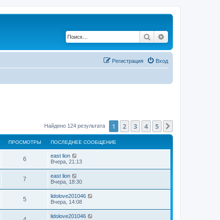
Поиск
Расширенный по
Регистрация
Вход
1
2
3
4
5
След.
Найдено 124 результата
ПРОСМОТРЫ
ПОСЛЕДНЕЕ СООБЩЕНИЕ
east lion
6
Вчера, 21:13
east lion
7
Вчера, 18:30
lidolove201046
5
Вчера, 14:08
lidolove201046
4