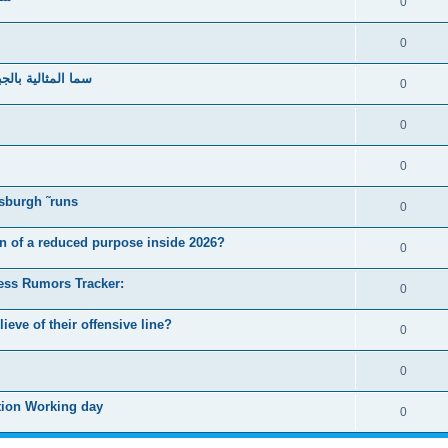
0
0
سما المثالية بالج
0
0
0
tsburgh ˜runs
0
n of a reduced purpose inside 2026?
0
ess Rumors Tracker:
0
eve of their offensive line?
0
0
tion Working day
0