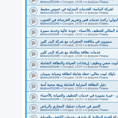
lidolove201046
»
Сегодня, 14:06
» в форуме
Планы
شركة الماسة: للخدمات المنزلية في خميس مشيط!
lidolove201046
»
Сегодня, 14:05
» в форуме
Планы
لدولي: رائدة خدمات قص وتخريم الخرسانة في الجنوب
lidolove201046
»
Сегодня, 14:03
» в форуме
Планы
 المثالي للتنظيف بالأحساء - جودة عالية وخدمة مميزة
lidolove201046
»
Сегодня, 14:02
» в форуме
Планы
مميزون في مكافحة الحشرات مع شركة البدر كلين
lidolove201046
»
Сегодня, 13:10
» в форуме
Планы
خدمات نظافة متكاملة مع شركة البدر كلين
lidolove201046
»
Сегодня, 13:09
» в форуме
Планы
بيت صحي ونظيف: إرشادات الصيانة والنظافة الشاملة
lidolove201046
»
Сегодня, 13:07
» в форуме
Планы
دليلك لبيت مثالي: خطة شاملة لنظافة وصيانة يدومان
lidolove201046
»
Сегодня, 13:05
» в форуме
Планы
دليل النظافة المنزلية الشاملة وبيئة صحية آمنة
lidolove201046
»
Сегодня, 13:04
» в форуме
Планы
 - خبرة متميزة في خدمات التنظيف والصيانة بالأحساء
lidolove201046
»
Сегодня, 12:23
» в форуме
Планы
التميز في خدمات تسليك المجاري بالرياض
lidolove201046
»
Сегодня, 12:21
» в форуме
Планы
ة القمة المثالية: الريادة في خدمات الكشف والصيانة