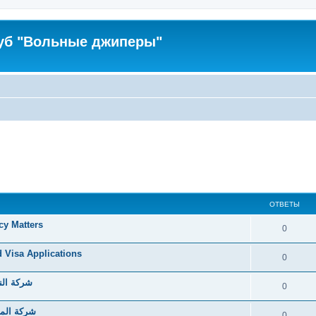
уб "Вольные джиперы"
ОТВЕТЫ
cy Matters
0
d Visa Applications
0
شركة الن
0
شركة الما
0