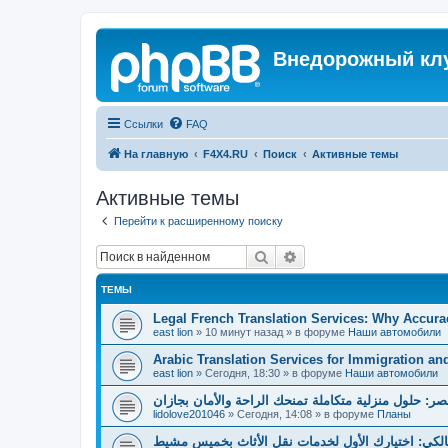
Внедорожный кл
Ссылки
FAQ
На главную
F4X4.RU
Поиск
Активные темы
Активные темы
Перейти к расширенному поиску
Поиск
Расширенный поиск
ТЕМЫ
Legal French Translation Services: Why Accura
east lion
»
10 минут назад
» в форуме
Наши автомобили
Arabic Translation Services for Immigration an
east lion
»
Сегодня, 18:30
» в форуме
Наши автомобили
صر: حلول منزلية متكاملة تمنحك الراحة والأمان بجازان
lidolove201046
»
Сегодня, 14:08
» в форуме
Планы
لكي: اختيارك الأول لخدمات نقل الأثاث بخميس مشيط