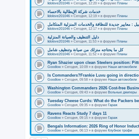
lidolove201046
»
Сегодня, 12:20
» в форуме
Планы
خدمات شركة الإيطالية بالاحساء
lidolove201046
»
Сегодня, 12:19
» в форуме
Планы
بيل : معايير جديدة للنظافة والخدمات المنزلية المتكامل
lidolove201046
»
Сегодня, 12:17
» в форуме
Планы
دليل التنظيف والصيانة المنزلية
lidolove201046
»
Сегодня, 11:53
» в форуме
Планы
كل ما يحتاجه منزلك من صيانة وتنظيف شامل
lidolove201046
»
Сегодня, 11:52
» в форуме
Планы
Ryan Shazier upon clean Steelers position: Pit
Goodlow
»
Сегодня, 10:09
» в форуме
Наши автомобили
Is Commanders?Frankie Luvu going in directio
Goodlow
»
Сегодня, 09:58
» в форуме
Наши автомобили
Washington Commanders 2026 Cost-free Busin
Goodlow
»
Сегодня, 09:43
» в форуме
Вольные джиперы
Tuesday Cheese Curds: What do the Packers beli
Goodlow
»
Сегодня, 09:35
» в форуме
Гараж
Ravens Reacts Study 7 days 11
Goodlow
»
Сегодня, 09:15
» в форуме
Гараж
Bengals Information: 2026 Ring of Honor Induc
Goodlow
»
Сегодня, 06:13
» в форуме
Клубное трофи