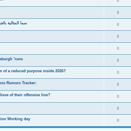
0
0
سما المثالية بالج
0
0
0
tsburgh ˜runs
0
n of a reduced purpose inside 2026?
0
ess Rumors Tracker:
0
eve of their offensive line?
0
0
tion Working day
0