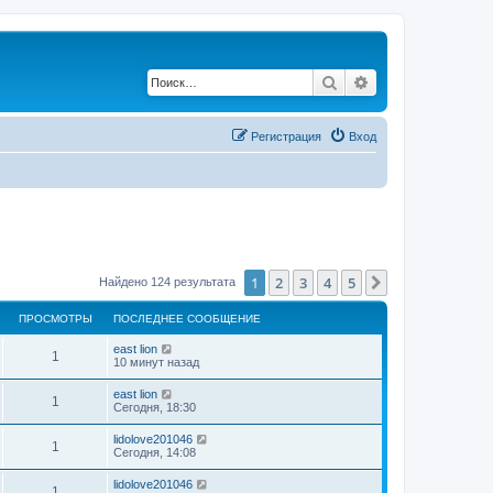
Поиск
Расширенный по
Регистрация
Вход
1
2
3
4
5
След.
Найдено 124 результата
ПРОСМОТРЫ
ПОСЛЕДНЕЕ СООБЩЕНИЕ
east lion
1
10 минут назад
east lion
1
Сегодня, 18:30
lidolove201046
1
Сегодня, 14:08
lidolove201046
1