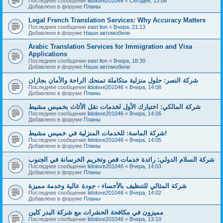
Последнее сообщение
lidolove201046
«
Сегодня, 13:06
Добавлено в форуме
Планы
Legal French Translation Services: Why Accuracy Matters
Последнее сообщение
east lion
«
Вчера, 21:13
Добавлено в форуме
Наши автомобили
Arabic Translation Services for Immigration and Visa
Applications
Последнее сообщение
east lion
«
Вчера, 18:30
Добавлено в форуме
Наши автомобили
شركة النصر: حلول منزلية متكاملة تمنحك الراحة والأمان بجازان
Последнее сообщение
lidolove201046
«
Вчера, 14:08
Добавлено в форуме
Планы
شركة المالكي: اختيارك الأول لخدمات نقل الأثاث بخميس مشيط
Последнее сообщение
lidolove201046
«
Вчера, 14:06
Добавлено в форуме
Планы
شركة الماسة: للخدمات المنزلية في خميس مشيط!
Последнее сообщение
lidolove201046
«
Вчера, 14:05
Добавлено в форуме
Планы
شركة السلام الدولي: رائدة خدمات قص وتخريم الخرسانة في الجنوب
Последнее сообщение
lidolove201046
«
Вчера, 14:03
Добавлено в форуме
Планы
شركة المثالي للتنظيف بالأحساء - جودة عالية وخدمة مميزة
Последнее сообщение
lidolove201046
«
Вчера, 14:02
Добавлено в форуме
Планы
مميزون في مكافحة الحشرات مع شركة البدر كلين
Последнее сообщение
lidolove201046
«
Вчера, 13:10