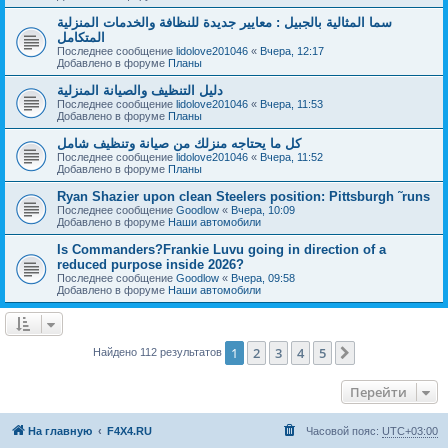
سما المثالية بالجبيل : معايير جديدة للنظافة والخدمات المنزلية
المتكامل
Последнее сообщение
lidolove201046
«
Вчера, 12:17
Добавлено в форуме
Планы
دليل التنظيف والصيانة المنزلية
Последнее сообщение
lidolove201046
«
Вчера, 11:53
Добавлено в форуме
Планы
كل ما يحتاجه منزلك من صيانة وتنظيف شامل
Последнее сообщение
lidolove201046
«
Вчера, 11:52
Добавлено в форуме
Планы
Ryan Shazier upon clean Steelers position: Pittsburgh ˜runs
Последнее сообщение
Goodlow
«
Вчера, 10:09
Добавлено в форуме
Наши автомобили
Is Commanders?Frankie Luvu going in direction of a
reduced purpose inside 2026?
Последнее сообщение
Goodlow
«
Вчера, 09:58
Добавлено в форуме
Наши автомобили
1
2
3
4
5
След.
Найдено 112 результатов
Перейти
На главную
F4X4.RU
Часовой пояс:
UTC+03:00