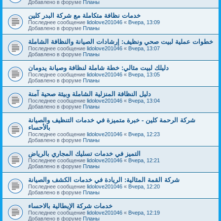
Добавлено в форуме
Планы
خدمات نظافة متكاملة مع شركة البدر كلين
Последнее сообщение
lidolove201046
«
Вчера, 13:09
Добавлено в форуме
Планы
خطوات عملية لبيت صحي ونظيف: إرشادات الصيانة والنظافة الشاملة
Последнее сообщение
lidolove201046
«
Вчера, 13:07
Добавлено в форуме
Планы
دليلك لبيت مثالي: خطة شاملة لنظافة وصيانة يدومان
Последнее сообщение
lidolove201046
«
Вчера, 13:05
Добавлено в форуме
Планы
دليل النظافة المنزلية الشاملة وبيئة صحية آمنة
Последнее сообщение
lidolove201046
«
Вчера, 13:04
Добавлено в форуме
Планы
شركة الرحمة كلين - خبرة متميزة في خدمات التنظيف والصيانة
بالأحساء
Последнее сообщение
lidolove201046
«
Вчера, 12:23
Добавлено в форуме
Планы
التميز في خدمات تسليك المجاري بالرياض
Последнее сообщение
lidolove201046
«
Вчера, 12:21
Добавлено в форуме
Планы
شركة القمة المثالية: الريادة في خدمات الكشف والصيانة
Последнее сообщение
lidolove201046
«
Вчера, 12:20
Добавлено в форуме
Планы
خدمات شركة الإيطالية بالاحساء
Последнее сообщение
lidolove201046
«
Вчера, 12:19
Добавлено в форуме
Планы