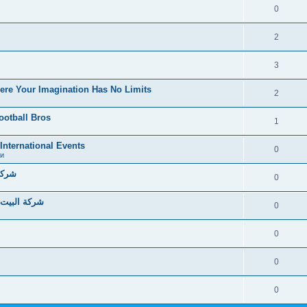
0
2
3
here Your Imagination Has No Limits
2
ootball Bros
1
 International Events
0
и
شركة 
0
شركة البيت 
0
0
0
0