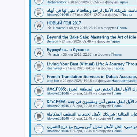
BarbaraStork
»
10 апр 2026, 05:56
» в форуме
Гараж
aسة: شريكك الأمثل لراحة ونظافة لا مثيل لها في أبها
lidolove201046
»
27 июн 2026, 12:22
» в форуме
Планы
НОВЫЙ ГОД 2017
Nivavod
»
08 дек 2016, 23:19
» в форуме
Планы
Beyond the Bake Sale: Mastering the Art of Idl
Benson
»
24 мар 2026, 09:49
» в форуме
Гараж
Буржуйка.. в буханке
axiz
»
25 янв 2016, 22:58
» в форуме
Планы
Living Your Best (Virtual) Life: A Journey Throu
Kashiwagi
»
27 мар 2026, 04:59
» в форуме
Гараж
French Translation Services in Dubai: Accurate
east lion
»
22 июл 2026, 19:18
» в форуме
Наши автомоби
&#x1F985; الأول لنقل العفش في المنطقة الشرق
lidolove201046
»
Вчера, 12:49
» в форуме
Планы
&#x1F69A; لأول لنقل عفش آمن ومضمون في جدة
lidolove201046
»
Вчера, 12:48
» в форуме
Планы
يان المثالية: شريكك الأمثل لخدمات التنظيف المتكاملة
lidolove201046
»
Вчера, 12:46
» в форуме
Планы
دوادمي: الحل الأمثل لمنزل آمن ومريح مع درع التسرب
lidolove201046
»
Вчера, 12:45
» в форуме
Планы