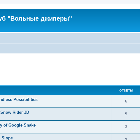
уб "Вольные джиперы"
ОТВЕТЫ
ndless Possibilities
6
 Snow Rider 3D
5
Joy of Google Snake
3
g Slope
3