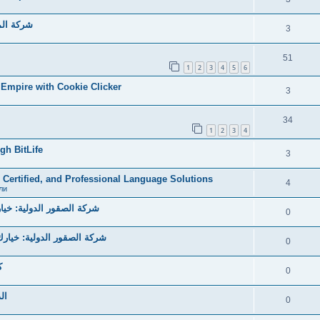
شركة الما
3
51
1
2
3
4
5
6
e Empire with Cookie Clicker
3
34
1
2
3
4
gh BitLife
3
, Certified, and Professional Language Solutions
4
ли
شركة الصقور الدولية: خيارك 
0
شركة الصقور الدولية: خيارك ا
0
ك
0
ال
0