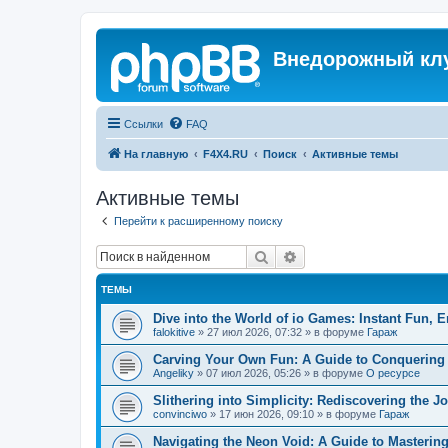
Внедорожный кл
Ссылки
FAQ
На главную
F4X4.RU
Поиск
Активные темы
Активные темы
Перейти к расширенному поиску
Поиск
Расширенный поиск
ТЕМЫ
Dive into the World of io Games: Instant Fun, E
falokitive
»
27 июл 2026, 07:32
» в форуме
Гараж
Carving Your Own Fun: A Guide to Conquering
Angeliky
»
07 июл 2026, 05:26
» в форуме
О ресурсе
Slithering into Simplicity: Rediscovering the 
convinciwo
»
17 июн 2026, 09:10
» в форуме
Гараж
Navigating the Neon Void: A Guide to Masterin