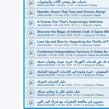
خدمات نقل وشحن الأثاث والمحتويات
lidolove201046
»
Вчера, 12:43
» в форуме
Планы
Heardle: Guess That Tune and Groove Along!
OliverJenkin
»
22 апр 2026, 10:53
» в форуме
Гараж
A Simian Sim That's Surprisingly Addictive
Alextephens
»
06 май 2026, 05:12
» в форуме
Гараж
Discover the Magic of Infinite Craft: A Game W
JessicaVerran
»
23 июн 2026, 06:25
» в форуме
Отчеты
Lace Up and Dive In: Unpacking the Thrills of F
Karenhodes
»
01 июл 2026, 11:49
» в форуме
Гараж
Conference Interpretation Services in Dubai for
east lion
»
05 авг 2026, 23:48
» в форуме
Наши автомобил
تك باور لخدمات الكهرباء: خبرة، جودة، وتقنيات حديثة
lidolove201046
»
05 авг 2026, 15:15
» в форуме
Планы
السعودي – خبرة وجودة في الخدمات المنزلية الشاملة
lidolove201046
»
05 авг 2026, 15:14
» в форуме
Планы
دليل الخدمات المنزلة
lidolove201046
»
05 авг 2026, 14:12
» в форуме
Планы
دليل شامل لكل ما يحتاجه منزلك
lidolove201046
»
05 авг 2026, 14:11
» в форуме
Планы
مميزون في مكافحة الحشرات مع شركة البدر كلين
lidolove201046
»
05 авг 2026, 13:06
» в форуме
Планы