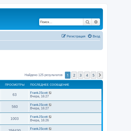
Поиск
Расширенный по
Регистрация
Вход
1
2
3
4
5
След.
Найдено 125 результатов
ПРОСМОТРЫ
ПОСЛЕДНЕЕ СООБЩЕНИЕ
FrankJScott
63
Вчера, 16:27
FrankJScott
560
Вчера, 16:27
FrankJScott
1003
Вчера, 16:26
FrankJScott
256430