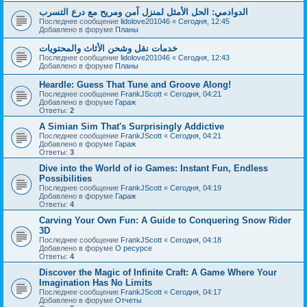
الدوادمي: الحل الأمثل لمنزل آمن ومريح مع درع التسرب
Последнее сообщение
lidolove201046
«
Сегодня, 12:45
Добавлено в форуме
Планы
خدمات نقل وشحن الأثاث والمحتويات
Последнее сообщение
lidolove201046
«
Сегодня, 12:43
Добавлено в форуме
Планы
Heardle: Guess That Tune and Groove Along!
Последнее сообщение
FrankJScott
«
Сегодня, 04:21
Добавлено в форуме
Гараж
Ответы:
2
A Simian Sim That's Surprisingly Addictive
Последнее сообщение
FrankJScott
«
Сегодня, 04:21
Добавлено в форуме
Гараж
Ответы:
3
Dive into the World of io Games: Instant Fun, Endless
Possibilities
Последнее сообщение
FrankJScott
«
Сегодня, 04:19
Добавлено в форуме
Гараж
Ответы:
4
Carving Your Own Fun: A Guide to Conquering Snow Rider
3D
Последнее сообщение
FrankJScott
«
Сегодня, 04:18
Добавлено в форуме
О ресурсе
Ответы:
4
Discover the Magic of Infinite Craft: A Game Where Your
Imagination Has No Limits
Последнее сообщение
FrankJScott
«
Сегодня, 04:17
Добавлено в форуме
Отчеты