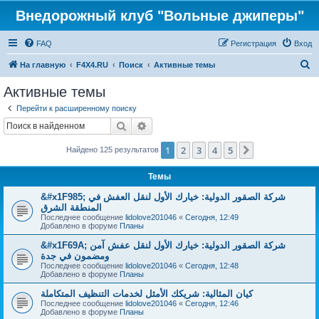
Внедорожный клуб "Вольные джиперы"
FAQ
Регистрация
Вход
П
На главную
F4X4.RU
Поиск
Активные темы
о
Активные темы
и
Перейти к расширенному поиску
с
Поиск
Расширенный поиск
к
1
2
3
4
5
След.
Найдено 125 результатов
Темы
&#x1F985; شركة الصقور الدولية: خيارك الأول لنقل العفش في
المنطقة الشرق
Последнее сообщение
lidolove201046
«
Сегодня, 12:49
Добавлено в форуме
Планы
&#x1F69A; شركة الصقور الدولية: خيارك الأول لنقل عفش آمن
ومضمون في جدة
Последнее сообщение
lidolove201046
«
Сегодня, 12:48
Добавлено в форуме
Планы
كيان المثالية: شريكك الأمثل لخدمات التنظيف المتكاملة
Последнее сообщение
lidolove201046
«
Сегодня, 12:46
Добавлено в форуме
Планы