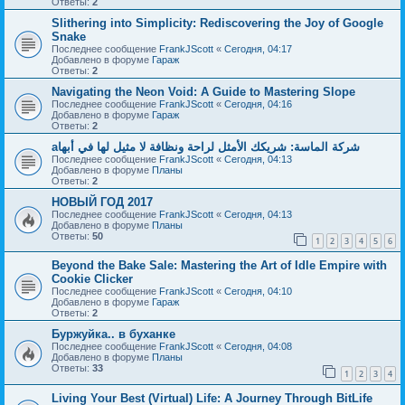
Ответы:
2
Slithering into Simplicity: Rediscovering the Joy of Google
Snake
Последнее сообщение
FrankJScott
«
Сегодня, 04:17
Добавлено в форуме
Гараж
Ответы:
2
Navigating the Neon Void: A Guide to Mastering Slope
Последнее сообщение
FrankJScott
«
Сегодня, 04:16
Добавлено в форуме
Гараж
Ответы:
2
aشركة الماسة: شريكك الأمثل لراحة ونظافة لا مثيل لها في أبها
Последнее сообщение
FrankJScott
«
Сегодня, 04:13
Добавлено в форуме
Планы
Ответы:
2
НОВЫЙ ГОД 2017
Последнее сообщение
FrankJScott
«
Сегодня, 04:13
Добавлено в форуме
Планы
Ответы:
50
1
2
3
4
5
6
Beyond the Bake Sale: Mastering the Art of Idle Empire with
Cookie Clicker
Последнее сообщение
FrankJScott
«
Сегодня, 04:10
Добавлено в форуме
Гараж
Ответы:
2
Буржуйка.. в буханке
Последнее сообщение
FrankJScott
«
Сегодня, 04:08
Добавлено в форуме
Планы
Ответы:
33
1
2
3
4
Living Your Best (Virtual) Life: A Journey Through BitLife