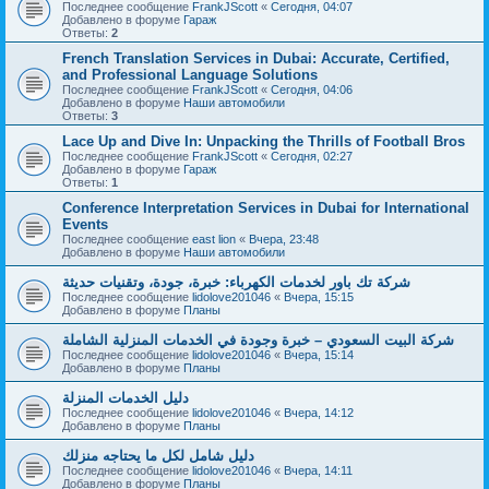
Последнее сообщение
FrankJScott
«
Сегодня, 04:07
Добавлено в форуме
Гараж
Ответы:
2
French Translation Services in Dubai: Accurate, Certified,
and Professional Language Solutions
Последнее сообщение
FrankJScott
«
Сегодня, 04:06
Добавлено в форуме
Наши автомобили
Ответы:
3
Lace Up and Dive In: Unpacking the Thrills of Football Bros
Последнее сообщение
FrankJScott
«
Сегодня, 02:27
Добавлено в форуме
Гараж
Ответы:
1
Conference Interpretation Services in Dubai for International
Events
Последнее сообщение
east lion
«
Вчера, 23:48
Добавлено в форуме
Наши автомобили
شركة تك باور لخدمات الكهرباء: خبرة، جودة، وتقنيات حديثة
Последнее сообщение
lidolove201046
«
Вчера, 15:15
Добавлено в форуме
Планы
شركة البيت السعودي – خبرة وجودة في الخدمات المنزلية الشاملة
Последнее сообщение
lidolove201046
«
Вчера, 15:14
Добавлено в форуме
Планы
دليل الخدمات المنزلة
Последнее сообщение
lidolove201046
«
Вчера, 14:12
Добавлено в форуме
Планы
دليل شامل لكل ما يحتاجه منزلك
Последнее сообщение
lidolove201046
«
Вчера, 14:11
Добавлено в форуме
Планы