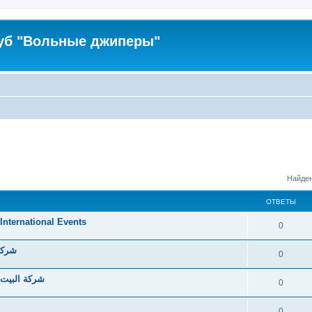
уб "Вольные джиперы"
Найден
ОТВЕТЫ
 International Events
0
شركة 
0
شركة البيت 
0
0