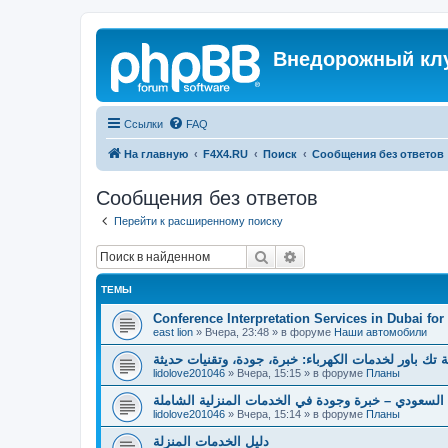
Внедорожный кл
Ссылки
FAQ
На главную
F4X4.RU
Поиск
Сообщения без ответов
Сообщения без ответов
Перейти к расширенному поиску
Поиск
Расширенный поиск
ТЕМЫ
Conference Interpretation Services in Dubai for
east lion
»
Вчера, 23:48
» в форуме
Наши автомобили
تك باور لخدمات الكهرباء: خبرة، جودة، وتقنيات حديثة
lidolove201046
»
Вчера, 15:15
» в форуме
Планы
السعودي – خبرة وجودة في الخدمات المنزلية الشاملة
lidolove201046
»
Вчера, 15:14
» в форуме
Планы
دليل الخدمات المنزلة