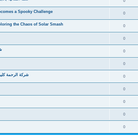
0
Becomes a Spooky Challenge
0
ploring the Chaos of Solar Smash
0
0
شر
0
0
شركة الرحمة كلين
0
0
0
0
0