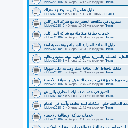
lidolove201046
»
Вчера, 14:12
» в форуме
Планы
دليل شامل لكل ما يحتاجه منزلك
lidolove201046
»
Вчера, 14:11
» в форуме
Планы
مميزون في مكافحة الحشرات مع شركة البدر كلين
lidolove201046
»
Вчера, 13:06
» в форуме
Планы
خدمات نظافة متكاملة مع شركة البدر كلين
lidolove201046
»
Вчера, 13:04
» в форуме
Планы
دليل النظافة المنزلية الشاملة وبيئة صحية آمنة
lidolove201046
»
Вчера, 13:03
» в форуме
Планы
لعناية الشاملة بالمنزل: نصائح ذهبية لبيئة صحية ومثالية
lidolove201046
»
Вчера, 13:01
» в форуме
Планы
دليلك للحفاظ على نظافة بيتك وصيانته بكل سهولة
lidolove201046
»
Вчера, 12:59
» в форуме
Планы
 - خبرة متميزة في خدمات التنظيف والصيانة بالأحساء
lidolove201046
»
Вчера, 12:46
» в форуме
Планы
التميز في خدمات تسليك المجاري بالرياض
lidolove201046
»
Вчера, 12:44
» в форуме
Планы
مة المثالية: حلول متكاملة لبيئة نظيفة وآمنة في الدمام
lidolove201046
»
Вчера, 12:42
» в форуме
Планы
خدمات شركة الإيطالية بالاحساء
lidolove201046
»
Вчера, 12:41
» в форуме
Планы
بيل : معايير جديدة للنظافة والخدمات المنزلية المتكامل