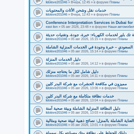
lidolove201046
»
Вчера, 12:45
» в форуме
Планы
خدمات نقل وشحن الأثاث والمحتويات
lidolove201046
»
Вчера, 12:43
» в форуме
Планы
Conference Interpretation Services in Dubai for
east lion
»
05 авг 2026, 23:48
» в форуме
Наши автомобил
تك باور لخدمات الكهرباء: خبرة، جودة، وتقنيات حديثة
lidolove201046
»
05 авг 2026, 15:15
» в форуме
Планы
السعودي – خبرة وجودة في الخدمات المنزلية الشاملة
lidolove201046
»
05 авг 2026, 15:14
» в форуме
Планы
دليل الخدمات المنزلة
lidolove201046
»
05 авг 2026, 14:12
» в форуме
Планы
دليل شامل لكل ما يحتاجه منزلك
lidolove201046
»
05 авг 2026, 14:11
» в форуме
Планы
مميزون في مكافحة الحشرات مع شركة البدر كلين
lidolove201046
»
05 авг 2026, 13:06
» в форуме
Планы
خدمات نظافة متكاملة مع شركة البدر كلين
lidolove201046
»
05 авг 2026, 13:04
» в форуме
Планы
دليل النظافة المنزلية الشاملة وبيئة صحية آمنة
lidolove201046
»
05 авг 2026, 13:03
» в форуме
Планы
لعناية الشاملة بالمنزل: نصائح ذهبية لبيئة صحية ومثالية
lidolove201046
»
05 авг 2026, 13:01
» в форуме
Планы
دليلك للحفاظ على نظافة بيتك وصيانته بكل سهولة