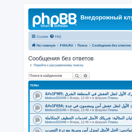
Внедорожный кл
Ссылки
FAQ
На главную
F4X4.RU
Поиск
Сообщения без ответов
Сообщения без ответов
Перейти к расширенному поиску
Поиск
Расширенный поиск
ТЕМЫ
&#x1F985; الأول لنقل العفش في المنطقة الشرق
lidolove201046
»
Вчера, 12:49
» в форуме
Планы
&#x1F69A; لأول لنقل عفش آمن ومضمون في جدة
lidolove201046
»
Вчера, 12:48
» в форуме
Планы
يان المثالية: شريكك الأمثل لخدمات التنظيف المتكاملة
lidolove201046
»
Вчера, 12:46
» в форуме
Планы
دوادمي: الحل الأمثل لمنزل آمن ومريح مع درع التسرب