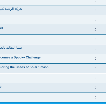
0
شركة الرحمة كلين
0
0
الق
0
0
سما المثالية بالج
0
Becomes a Spooky Challenge
0
ploring the Chaos of Solar Smash
0
0
شر
0
0