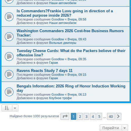
Добавлено в форуме
Наши автомобили
Is Commanders?Frankie Luvu going in direction of a
reduced purpose inside 2026?
Последнее сообщение
Goodlow
«
Вчера, 09:58
Добавлено в форуме
Наши автомобили
Washington Commanders 2026 Cost-free Business Rumors
Tracker:
Последнее сообщение
Goodlow
«
Вчера, 09:43
Добавлено в форуме
Вольные джиперы
Tuesday Cheese Curds: What do the Packers believe of their
offensive line?
Последнее сообщение
Goodlow
«
Вчера, 09:35
Добавлено в форуме
Гараж
Ravens Reacts Study 7 days 11
Последнее сообщение
Goodlow
«
Вчера, 09:15
Добавлено в форуме
Гараж
Bengals Information: 2026 Ring of Honor Induction Working
day
Последнее сообщение
Goodlow
«
Вчера, 06:13
Добавлено в форуме
Клубное трофи
Страница
1
из
40
1
2
3
4
5
40
След
Найдено более 1000 результатов
…
Перейти