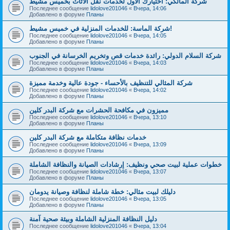
شركة المالكي: اختيارك الأول لخدمات نقل الأثاث بخميس مشيط
Последнее сообщение
lidolove201046
«
Вчера, 14:06
Добавлено в форуме
Планы
شركة الماسة: للخدمات المنزلية في خميس مشيط!
Последнее сообщение
lidolove201046
«
Вчера, 14:05
Добавлено в форуме
Планы
شركة السلام الدولي: رائدة خدمات قص وتخريم الخرسانة في الجنوب
Последнее сообщение
lidolove201046
«
Вчера, 14:03
Добавлено в форуме
Планы
شركة المثالي للتنظيف بالأحساء - جودة عالية وخدمة مميزة
Последнее сообщение
lidolove201046
«
Вчера, 14:02
Добавлено в форуме
Планы
مميزون في مكافحة الحشرات مع شركة البدر كلين
Последнее сообщение
lidolove201046
«
Вчера, 13:10
Добавлено в форуме
Планы
خدمات نظافة متكاملة مع شركة البدر كلين
Последнее сообщение
lidolove201046
«
Вчера, 13:09
Добавлено в форуме
Планы
خطوات عملية لبيت صحي ونظيف: إرشادات الصيانة والنظافة الشاملة
Последнее сообщение
lidolove201046
«
Вчера, 13:07
Добавлено в форуме
Планы
دليلك لبيت مثالي: خطة شاملة لنظافة وصيانة يدومان
Последнее сообщение
lidolove201046
«
Вчера, 13:05
Добавлено в форуме
Планы
دليل النظافة المنزلية الشاملة وبيئة صحية آمنة
Последнее сообщение
lidolove201046
«
Вчера, 13:04