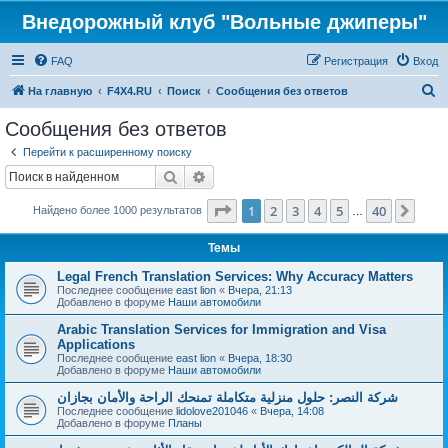
Внедорожный клуб "Вольные джиперы"
FAQ
Регистрация
Вход
П
На главную
F4X4.RU
Поиск
Сообщения без ответов
о
Сообщения без ответов
и
Перейти к расширенному поиску
с
Поиск
Расширенный поиск
к
Страница
1
из
40
1
2
3
4
5
40
След
Найдено более 1000 результатов
…
Темы
Legal French Translation Services: Why Accuracy Matters
Последнее сообщение
east lion
«
Вчера, 21:13
Добавлено в форуме
Наши автомобили
Arabic Translation Services for Immigration and Visa
Applications
Последнее сообщение
east lion
«
Вчера, 18:30
Добавлено в форуме
Наши автомобили
شركة النصر: حلول منزلية متكاملة تمنحك الراحة والأمان بجازان
Последнее сообщение
lidolove201046
«
Вчера, 14:08
Добавлено в форуме
Планы