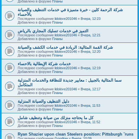
Добавлено в форуме
Планы
شركة الرحمة كلين - خبرة متميزة في خدمات التنظيف والصيانة
بالأحساء
Последнее сообщение
lidolove201046
«
Вчера, 12:23
Добавлено в форуме
Планы
التميز في خدمات تسليك المجاري بالرياض
Последнее сообщение
lidolove201046
«
Вчера, 12:21
Добавлено в форуме
Планы
شركة القمة المثالية: الريادة في خدمات الكشف والصيانة
Последнее сообщение
lidolove201046
«
Вчера, 12:20
Добавлено в форуме
Планы
خدمات شركة الإيطالية بالاحساء
Последнее сообщение
lidolove201046
«
Вчера, 12:19
Добавлено в форуме
Планы
سما المثالية بالجبيل : معايير جديدة للنظافة والخدمات المنزلية
المتكامل
Последнее сообщение
lidolove201046
«
Вчера, 12:17
Добавлено в форуме
Планы
دليل التنظيف والصيانة المنزلية
Последнее сообщение
lidolove201046
«
Вчера, 11:53
Добавлено в форуме
Планы
كل ما يحتاجه منزلك من صيانة وتنظيف شامل
Последнее сообщение
lidolove201046
«
Вчера, 11:52
Добавлено в форуме
Планы
Ryan Shazier upon clean Steelers position: Pittsburgh ˜runs
Последнее сообщение
Goodlow
«
Вчера, 10:09