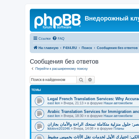
Внедорожный кл
Ссылки
FAQ
На главную
F4X4.RU
Поиск
Сообщения без ответов
Сообщения без ответов
Перейти к расширенному поиску
Поиск
Расширенный поиск
ТЕМЫ
Legal French Translation Services: Why Accura
east lion
»
Вчера, 21:13
» в форуме
Наши автомобили
Arabic Translation Services for Immigration an
east lion
»
Вчера, 18:30
» в форуме
Наши автомобили
صر: حلول منزلية متكاملة تمنحك الراحة والأمان بجازان
lidolove201046
»
Вчера, 14:08
» в форуме
Планы
لكي: اختيارك الأول لخدمات نقل الأثاث بخميس مشيط