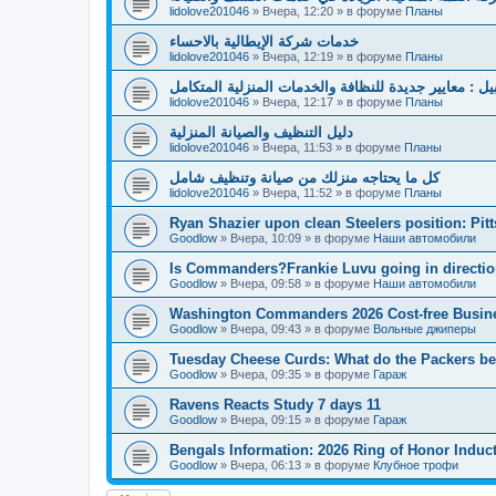
lidolove201046
»
Вчера, 12:20
» в форуме
Планы
خدمات شركة الإيطالية بالاحساء
lidolove201046
»
Вчера, 12:19
» в форуме
Планы
بيل : معايير جديدة للنظافة والخدمات المنزلية المتكامل
lidolove201046
»
Вчера, 12:17
» в форуме
Планы
دليل التنظيف والصيانة المنزلية
lidolove201046
»
Вчера, 11:53
» в форуме
Планы
كل ما يحتاجه منزلك من صيانة وتنظيف شامل
lidolove201046
»
Вчера, 11:52
» в форуме
Планы
Ryan Shazier upon clean Steelers position: Pit
Goodlow
»
Вчера, 10:09
» в форуме
Наши автомобили
Is Commanders?Frankie Luvu going in directio
Goodlow
»
Вчера, 09:58
» в форуме
Наши автомобили
Washington Commanders 2026 Cost-free Busin
Goodlow
»
Вчера, 09:43
» в форуме
Вольные джиперы
Tuesday Cheese Curds: What do the Packers beli
Goodlow
»
Вчера, 09:35
» в форуме
Гараж
Ravens Reacts Study 7 days 11
Goodlow
»
Вчера, 09:15
» в форуме
Гараж
Bengals Information: 2026 Ring of Honor Induc
Goodlow
»
Вчера, 06:13
» в форуме
Клубное трофи