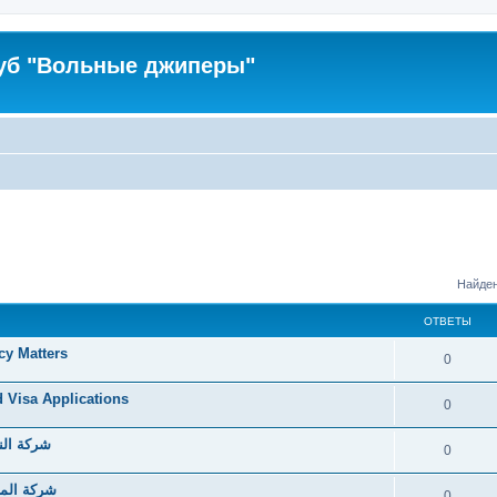
уб "Вольные джиперы"
Найден
ОТВЕТЫ
cy Matters
0
d Visa Applications
0
شركة الن
0
شركة الما
0