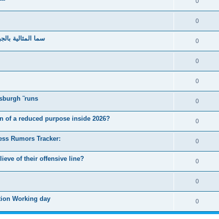
0
0
سما المثالية بالج
0
0
0
tsburgh ˜runs
0
n of a reduced purpose inside 2026?
0
ess Rumors Tracker:
0
eve of their offensive line?
0
0
tion Working day
0