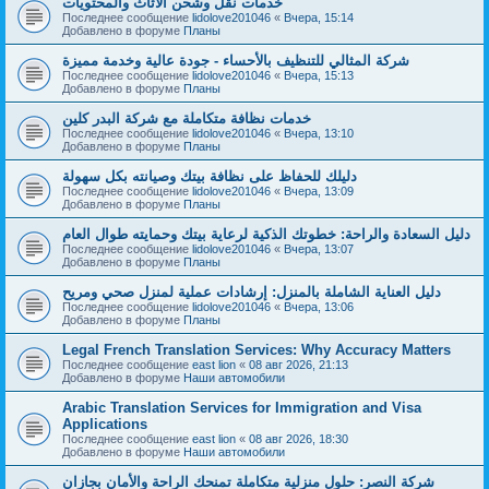
خدمات نقل وشحن الأثاث والمحتويات
Последнее сообщение
lidolove201046
«
Вчера, 15:14
Добавлено в форуме
Планы
شركة المثالي للتنظيف بالأحساء - جودة عالية وخدمة مميزة
Последнее сообщение
lidolove201046
«
Вчера, 15:13
Добавлено в форуме
Планы
خدمات نظافة متكاملة مع شركة البدر كلين
Последнее сообщение
lidolove201046
«
Вчера, 13:10
Добавлено в форуме
Планы
دليلك للحفاظ على نظافة بيتك وصيانته بكل سهولة
Последнее сообщение
lidolove201046
«
Вчера, 13:09
Добавлено в форуме
Планы
دليل السعادة والراحة: خطوتك الذكية لرعاية بيتك وحمايته طوال العام
Последнее сообщение
lidolove201046
«
Вчера, 13:07
Добавлено в форуме
Планы
دليل العناية الشاملة بالمنزل: إرشادات عملية لمنزل صحي ومريح
Последнее сообщение
lidolove201046
«
Вчера, 13:06
Добавлено в форуме
Планы
Legal French Translation Services: Why Accuracy Matters
Последнее сообщение
east lion
«
08 авг 2026, 21:13
Добавлено в форуме
Наши автомобили
Arabic Translation Services for Immigration and Visa
Applications
Последнее сообщение
east lion
«
08 авг 2026, 18:30
Добавлено в форуме
Наши автомобили
شركة النصر: حلول منزلية متكاملة تمنحك الراحة والأمان بجازان