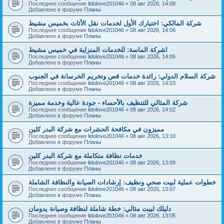
Последнее сообщение
lidolove201046
«
08 авг 2026, 14:08
Добавлено в форуме
Планы
شركة المالكي: اختيارك الأول لخدمات نقل الأثاث بخميس مشيط
Последнее сообщение
lidolove201046
«
08 авг 2026, 14:06
Добавлено в форуме
Планы
شركة الماسة: للخدمات المنزلية في خميس مشيط!
Последнее сообщение
lidolove201046
«
08 авг 2026, 14:05
Добавлено в форуме
Планы
شركة السلام الدولي: رائدة خدمات قص وتخريم الخرسانة في الجنوب
Последнее сообщение
lidolove201046
«
08 авг 2026, 14:03
Добавлено в форуме
Планы
شركة المثالي للتنظيف بالأحساء - جودة عالية وخدمة مميزة
Последнее сообщение
lidolove201046
«
08 авг 2026, 14:02
Добавлено в форуме
Планы
مميزون في مكافحة الحشرات مع شركة البدر كلين
Последнее сообщение
lidolove201046
«
08 авг 2026, 13:10
Добавлено в форуме
Планы
خدمات نظافة متكاملة مع شركة البدر كلين
Последнее сообщение
lidolove201046
«
08 авг 2026, 13:09
Добавлено в форуме
Планы
خطوات عملية لبيت صحي ونظيف: إرشادات الصيانة والنظافة الشاملة
Последнее сообщение
lidolove201046
«
08 авг 2026, 13:07
Добавлено в форуме
Планы
دليلك لبيت مثالي: خطة شاملة لنظافة وصيانة يدومان
Последнее сообщение
lidolove201046
«
08 авг 2026, 13:05
Добавлено в форуме
Планы