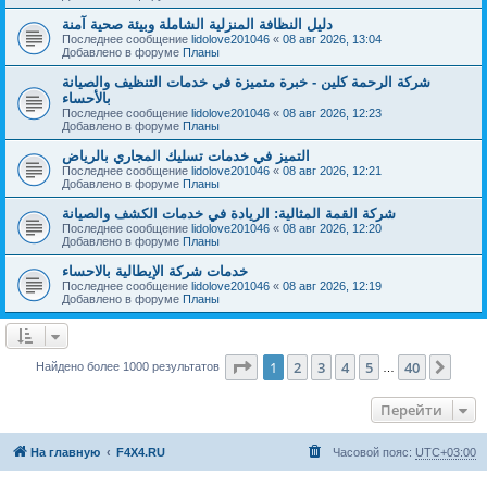
دليل النظافة المنزلية الشاملة وبيئة صحية آمنة
Последнее сообщение
lidolove201046
«
08 авг 2026, 13:04
Добавлено в форуме
Планы
شركة الرحمة كلين - خبرة متميزة في خدمات التنظيف والصيانة
بالأحساء
Последнее сообщение
lidolove201046
«
08 авг 2026, 12:23
Добавлено в форуме
Планы
التميز في خدمات تسليك المجاري بالرياض
Последнее сообщение
lidolove201046
«
08 авг 2026, 12:21
Добавлено в форуме
Планы
شركة القمة المثالية: الريادة في خدمات الكشف والصيانة
Последнее сообщение
lidolove201046
«
08 авг 2026, 12:20
Добавлено в форуме
Планы
خدمات شركة الإيطالية بالاحساء
Последнее сообщение
lidolove201046
«
08 авг 2026, 12:19
Добавлено в форуме
Планы
Страница
1
из
40
1
2
3
4
5
40
След
Найдено более 1000 результатов
…
Перейти
На главную
F4X4.RU
Часовой пояс:
UTC+03:00