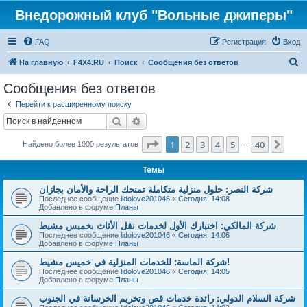
Внедорожный клуб "Вольные джиперы"
FAQ
Регистрация
Вход
П
На главную
F4X4.RU
Поиск
Сообщения без ответов
о
Сообщения без ответов
и
Перейти к расширенному поиску
с
Поиск
Расширенный поиск
к
Страница
1
из
40
1
2
3
4
5
40
След
Найдено более 1000 результатов
…
Темы
شركة النصر: حلول منزلية متكاملة تمنحك الراحة والأمان بجازان
Последнее сообщение
lidolove201046
«
Сегодня, 14:08
Добавлено в форуме
Планы
شركة المالكي: اختيارك الأول لخدمات نقل الأثاث بخميس مشيط
Последнее сообщение
lidolove201046
«
Сегодня, 14:06
Добавлено в форуме
Планы
شركة الماسة: للخدمات المنزلية في خميس مشيط!
Последнее сообщение
lidolove201046
«
Сегодня, 14:05
Добавлено в форуме
Планы
شركة السلام الدولي: رائدة خدمات قص وتخريم الخرسانة في الجنوب