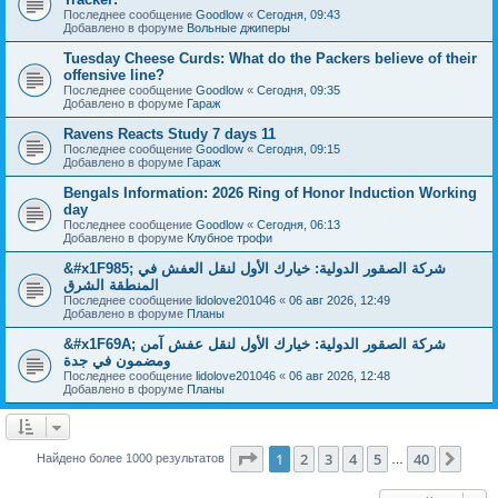
Последнее сообщение
Goodlow
«
Сегодня, 09:43
Добавлено в форуме
Вольные джиперы
Tuesday Cheese Curds: What do the Packers believe of their
offensive line?
Последнее сообщение
Goodlow
«
Сегодня, 09:35
Добавлено в форуме
Гараж
Ravens Reacts Study 7 days 11
Последнее сообщение
Goodlow
«
Сегодня, 09:15
Добавлено в форуме
Гараж
Bengals Information: 2026 Ring of Honor Induction Working
day
Последнее сообщение
Goodlow
«
Сегодня, 06:13
Добавлено в форуме
Клубное трофи
&#x1F985; شركة الصقور الدولية: خيارك الأول لنقل العفش في
المنطقة الشرق
Последнее сообщение
lidolove201046
«
06 авг 2026, 12:49
Добавлено в форуме
Планы
&#x1F69A; شركة الصقور الدولية: خيارك الأول لنقل عفش آمن
ومضمون في جدة
Последнее сообщение
lidolove201046
«
06 авг 2026, 12:48
Добавлено в форуме
Планы
Страница
1
из
40
1
2
3
4
5
40
След
Найдено более 1000 результатов
…