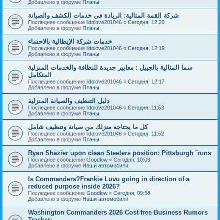
Добавлено в форуме
Планы
شركة القمة المثالية: الريادة في خدمات الكشف والصيانة
Последнее сообщение
lidolove201046
«
Сегодня, 12:20
Добавлено в форуме
Планы
خدمات شركة الإيطالية بالاحساء
Последнее сообщение
lidolove201046
«
Сегодня, 12:19
Добавлено в форуме
Планы
سما المثالية بالجبيل : معايير جديدة للنظافة والخدمات المنزلية
المتكامل
Последнее сообщение
lidolove201046
«
Сегодня, 12:17
Добавлено в форуме
Планы
دليل التنظيف والصيانة المنزلية
Последнее сообщение
lidolove201046
«
Сегодня, 11:53
Добавлено в форуме
Планы
كل ما يحتاجه منزلك من صيانة وتنظيف شامل
Последнее сообщение
lidolove201046
«
Сегодня, 11:52
Добавлено в форуме
Планы
Ryan Shazier upon clean Steelers position: Pittsburgh ˜runs
Последнее сообщение
Goodlow
«
Сегодня, 10:09
Добавлено в форуме
Наши автомобили
Is Commanders?Frankie Luvu going in direction of a
reduced purpose inside 2026?
Последнее сообщение
Goodlow
«
Сегодня, 09:58
Добавлено в форуме
Наши автомобили
Washington Commanders 2026 Cost-free Business Rumors
Tracker: