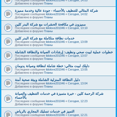
Последнее сообщение
lidolove201046
«
Сегодня, 14:03
Добавлено в форуме
Планы
شركة المثالي للتنظيف بالأحساء - جودة عالية وخدمة مميزة
Последнее сообщение
lidolove201046
«
Сегодня, 14:02
Добавлено в форуме
Планы
مميزون في مكافحة الحشرات مع شركة البدر كلين
Последнее сообщение
lidolove201046
«
Сегодня, 13:10
Добавлено в форуме
Планы
خدمات نظافة متكاملة مع شركة البدر كلين
Последнее сообщение
lidolove201046
«
Сегодня, 13:09
Добавлено в форуме
Планы
خطوات عملية لبيت صحي ونظيف: إرشادات الصيانة والنظافة الشاملة
Последнее сообщение
lidolove201046
«
Сегодня, 13:07
Добавлено в форуме
Планы
دليلك لبيت مثالي: خطة شاملة لنظافة وصيانة يدومان
Последнее сообщение
lidolove201046
«
Сегодня, 13:05
Добавлено в форуме
Планы
دليل النظافة المنزلية الشاملة وبيئة صحية آمنة
Последнее сообщение
lidolove201046
«
Сегодня, 13:04
Добавлено в форуме
Планы
شركة الرحمة كلين - خبرة متميزة في خدمات التنظيف والصيانة
بالأحساء
Последнее сообщение
lidolove201046
«
Сегодня, 12:23
Добавлено в форуме
Планы
التميز في خدمات تسليك المجاري بالرياض
Последнее сообщение
lidolove201046
«
Сегодня, 12:21