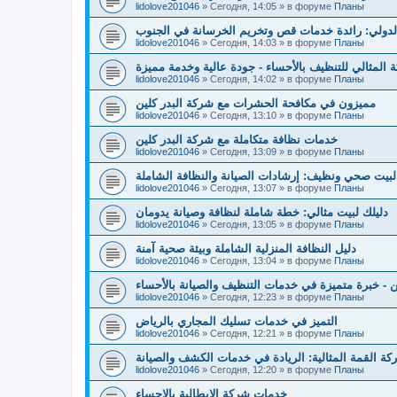
lidolove201046
»
Сегодня, 14:05
» в форуме
Планы
لدولي: رائدة خدمات قص وتخريم الخرسانة في الجنوب
lidolove201046
»
Сегодня, 14:03
» в форуме
Планы
 المثالي للتنظيف بالأحساء - جودة عالية وخدمة مميزة
lidolove201046
»
Сегодня, 14:02
» в форуме
Планы
مميزون في مكافحة الحشرات مع شركة البدر كلين
lidolove201046
»
Сегодня, 13:10
» в форуме
Планы
خدمات نظافة متكاملة مع شركة البدر كلين
lidolove201046
»
Сегодня, 13:09
» в форуме
Планы
بيت صحي ونظيف: إرشادات الصيانة والنظافة الشاملة
lidolove201046
»
Сегодня, 13:07
» в форуме
Планы
دليلك لبيت مثالي: خطة شاملة لنظافة وصيانة يدومان
lidolove201046
»
Сегодня, 13:05
» в форуме
Планы
دليل النظافة المنزلية الشاملة وبيئة صحية آمنة
lidolove201046
»
Сегодня, 13:04
» в форуме
Планы
 - خبرة متميزة في خدمات التنظيف والصيانة بالأحساء
lidolove201046
»
Сегодня, 12:23
» в форуме
Планы
التميز في خدمات تسليك المجاري بالرياض
lidolove201046
»
Сегодня, 12:21
» в форуме
Планы
ة القمة المثالية: الريادة في خدمات الكشف والصيانة
lidolove201046
»
Сегодня, 12:20
» в форуме
Планы
خدمات شركة الإيطالية بالاحساء