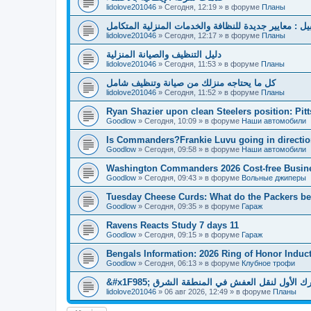
lidolove201046
»
Сегодня, 12:19
» в форуме
Планы
بيل : معايير جديدة للنظافة والخدمات المنزلية المتكامل
lidolove201046
»
Сегодня, 12:17
» в форуме
Планы
دليل التنظيف والصيانة المنزلية
lidolove201046
»
Сегодня, 11:53
» в форуме
Планы
كل ما يحتاجه منزلك من صيانة وتنظيف شامل
lidolove201046
»
Сегодня, 11:52
» в форуме
Планы
Ryan Shazier upon clean Steelers position: Pit
Goodlow
»
Сегодня, 10:09
» в форуме
Наши автомобили
Is Commanders?Frankie Luvu going in directio
Goodlow
»
Сегодня, 09:58
» в форуме
Наши автомобили
Washington Commanders 2026 Cost-free Busin
Goodlow
»
Сегодня, 09:43
» в форуме
Вольные джиперы
Tuesday Cheese Curds: What do the Packers beli
Goodlow
»
Сегодня, 09:35
» в форуме
Гараж
Ravens Reacts Study 7 days 11
Goodlow
»
Сегодня, 09:15
» в форуме
Гараж
Bengals Information: 2026 Ring of Honor Induc
Goodlow
»
Сегодня, 06:13
» в форуме
Клубное трофи
&#x1F985; الأول لنقل العفش في المنطقة الشرق
lidolove201046
»
06 авг 2026, 12:49
» в форуме
Планы