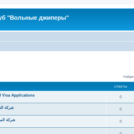
уб "Вольные джиперы"
Найден
ОТВЕТЫ
d Visa Applications
0
شركة الن
0
شركة الما
0
0