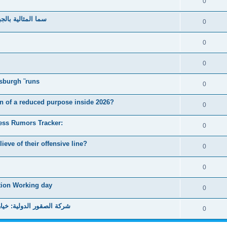
0
سما المثالية بالج
0
0
0
tsburgh ˜runs
0
n of a reduced purpose inside 2026?
0
ess Rumors Tracker:
0
eve of their offensive line?
0
0
tion Working day
0
شركة الصقور الدولية: خيارك 
0