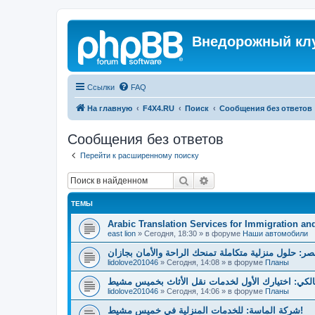
Внедорожный кл
Ссылки
FAQ
На главную
F4X4.RU
Поиск
Сообщения без ответов
Сообщения без ответов
Перейти к расширенному поиску
Поиск
Расширенный поиск
ТЕМЫ
Arabic Translation Services for Immigration an
east lion
»
Сегодня, 18:30
» в форуме
Наши автомобили
صر: حلول منزلية متكاملة تمنحك الراحة والأمان بجازان
lidolove201046
»
Сегодня, 14:08
» в форуме
Планы
لكي: اختيارك الأول لخدمات نقل الأثاث بخميس مشيط
lidolove201046
»
Сегодня, 14:06
» в форуме
Планы
شركة الماسة: للخدمات المنزلية في خميس مشيط!