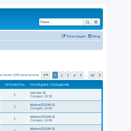
Поиск
Расширенный по
Регистрация
Вход
Страница
1
из
40
1
2
3
4
5
40
След.
о более 1000 результатов
…
ПРОСМОТРЫ
ПОСЛЕДНЕЕ СООБЩЕНИЕ
east lion
1
Сегодня, 18:30
lidolove201046
1
Сегодня, 14:08
lidolove201046
1
Сегодня, 14:06
lidolove201046
1