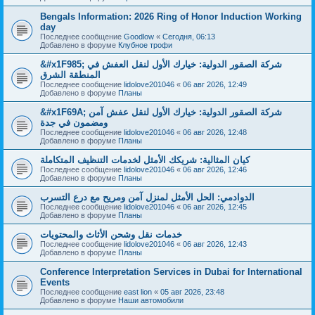
Bengals Information: 2026 Ring of Honor Induction Working
day
Последнее сообщение
Goodlow
«
Сегодня, 06:13
Добавлено в форуме
Клубное трофи
&#x1F985; شركة الصقور الدولية: خيارك الأول لنقل العفش في
المنطقة الشرق
Последнее сообщение
lidolove201046
«
06 авг 2026, 12:49
Добавлено в форуме
Планы
&#x1F69A; شركة الصقور الدولية: خيارك الأول لنقل عفش آمن
ومضمون في جدة
Последнее сообщение
lidolove201046
«
06 авг 2026, 12:48
Добавлено в форуме
Планы
كيان المثالية: شريكك الأمثل لخدمات التنظيف المتكاملة
Последнее сообщение
lidolove201046
«
06 авг 2026, 12:46
Добавлено в форуме
Планы
الدوادمي: الحل الأمثل لمنزل آمن ومريح مع درع التسرب
Последнее сообщение
lidolove201046
«
06 авг 2026, 12:45
Добавлено в форуме
Планы
خدمات نقل وشحن الأثاث والمحتويات
Последнее сообщение
lidolove201046
«
06 авг 2026, 12:43
Добавлено в форуме
Планы
Conference Interpretation Services in Dubai for International
Events
Последнее сообщение
east lion
«
05 авг 2026, 23:48
Добавлено в форуме
Наши автомобили