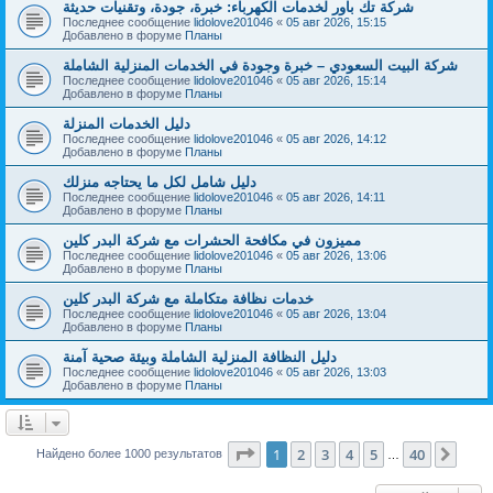
شركة تك باور لخدمات الكهرباء: خبرة، جودة، وتقنيات حديثة
Последнее сообщение
lidolove201046
«
05 авг 2026, 15:15
Добавлено в форуме
Планы
شركة البيت السعودي – خبرة وجودة في الخدمات المنزلية الشاملة
Последнее сообщение
lidolove201046
«
05 авг 2026, 15:14
Добавлено в форуме
Планы
دليل الخدمات المنزلة
Последнее сообщение
lidolove201046
«
05 авг 2026, 14:12
Добавлено в форуме
Планы
دليل شامل لكل ما يحتاجه منزلك
Последнее сообщение
lidolove201046
«
05 авг 2026, 14:11
Добавлено в форуме
Планы
مميزون في مكافحة الحشرات مع شركة البدر كلين
Последнее сообщение
lidolove201046
«
05 авг 2026, 13:06
Добавлено в форуме
Планы
خدمات نظافة متكاملة مع شركة البدر كلين
Последнее сообщение
lidolove201046
«
05 авг 2026, 13:04
Добавлено в форуме
Планы
دليل النظافة المنزلية الشاملة وبيئة صحية آمنة
Последнее сообщение
lidolove201046
«
05 авг 2026, 13:03
Добавлено в форуме
Планы
Страница
1
из
40
1
2
3
4
5
40
След
Найдено более 1000 результатов
…