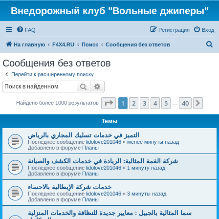
Внедорожный клуб "Вольные джиперы"
FAQ
Регистрация
Вход
П
На главную
F4X4.RU
Поиск
Сообщения без ответов
о
Сообщения без ответов
и
Перейти к расширенному поиску
с
Поиск
Расширенный поиск
к
Страница
1
из
40
1
2
3
4
5
40
След
Найдено более 1000 результатов
…
Темы
التميز في خدمات تسليك المجاري بالرياض
Последнее сообщение
lidolove201046
«
менее минуты назад
Добавлено в форуме
Планы
شركة القمة المثالية: الريادة في خدمات الكشف والصيانة
Последнее сообщение
lidolove201046
«
1 минуту назад
Добавлено в форуме
Планы
خدمات شركة الإيطالية بالاحساء
Последнее сообщение
lidolove201046
«
3 минуты назад
Добавлено в форуме
Планы
سما المثالية بالجبيل : معايير جديدة للنظافة والخدمات المنزلية