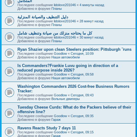
المتكامل
Последнее сообщение
lidolove201046
«
4 минуты назад
Добавлено в форуме
Планы
دليل التنظيف والصيانة المنزلية
Последнее сообщение
lidolove201046
«
28 минут назад
Добавлено в форуме
Планы
كل ما يحتاجه منزلك من صيانة وتنظيف شامل
Последнее сообщение
lidolove201046
«
30 минут назад
Добавлено в форуме
Планы
Ryan Shazier upon clean Steelers position: Pittsburgh ˜runs
Последнее сообщение
Goodlow
«
Сегодня, 10:09
Добавлено в форуме
Наши автомобили
Is Commanders?Frankie Luvu going in direction of a
reduced purpose inside 2026?
Последнее сообщение
Goodlow
«
Сегодня, 09:58
Добавлено в форуме
Наши автомобили
Washington Commanders 2026 Cost-free Business Rumors
Tracker:
Последнее сообщение
Goodlow
«
Сегодня, 09:43
Добавлено в форуме
Вольные джиперы
Tuesday Cheese Curds: What do the Packers believe of their
offensive line?
Последнее сообщение
Goodlow
«
Сегодня, 09:35
Добавлено в форуме
Гараж
Ravens Reacts Study 7 days 11
Последнее сообщение
Goodlow
«
Сегодня, 09:15
Добавлено в форуме
Гараж