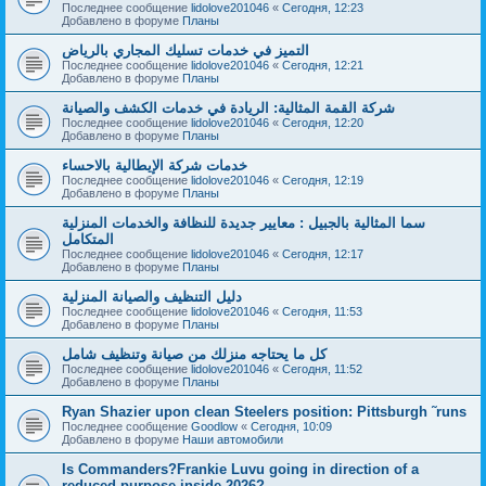
Последнее сообщение
lidolove201046
«
Сегодня, 12:23
Добавлено в форуме
Планы
التميز في خدمات تسليك المجاري بالرياض
Последнее сообщение
lidolove201046
«
Сегодня, 12:21
Добавлено в форуме
Планы
شركة القمة المثالية: الريادة في خدمات الكشف والصيانة
Последнее сообщение
lidolove201046
«
Сегодня, 12:20
Добавлено в форуме
Планы
خدمات شركة الإيطالية بالاحساء
Последнее сообщение
lidolove201046
«
Сегодня, 12:19
Добавлено в форуме
Планы
سما المثالية بالجبيل : معايير جديدة للنظافة والخدمات المنزلية
المتكامل
Последнее сообщение
lidolove201046
«
Сегодня, 12:17
Добавлено в форуме
Планы
دليل التنظيف والصيانة المنزلية
Последнее сообщение
lidolove201046
«
Сегодня, 11:53
Добавлено в форуме
Планы
كل ما يحتاجه منزلك من صيانة وتنظيف شامل
Последнее сообщение
lidolove201046
«
Сегодня, 11:52
Добавлено в форуме
Планы
Ryan Shazier upon clean Steelers position: Pittsburgh ˜runs
Последнее сообщение
Goodlow
«
Сегодня, 10:09
Добавлено в форуме
Наши автомобили
Is Commanders?Frankie Luvu going in direction of a
reduced purpose inside 2026?