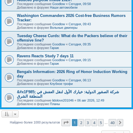
Последнее сообщение
Goodlow
«
Сегодня, 09:58
Добавлено в форуме
Наши автомобили
Washington Commanders 2026 Cost-free Business Rumors
Tracker:
Последнее сообщение
Goodlow
«
Сегодня, 09:43
Добавлено в форуме
Вольные джиперы
Tuesday Cheese Curds: What do the Packers believe of their
offensive line?
Последнее сообщение
Goodlow
«
Сегодня, 09:35
Добавлено в форуме
Гараж
Ravens Reacts Study 7 days 11
Последнее сообщение
Goodlow
«
Сегодня, 09:15
Добавлено в форуме
Гараж
Bengals Information: 2026 Ring of Honor Induction Working
day
Последнее сообщение
Goodlow
«
Сегодня, 06:13
Добавлено в форуме
Клубное трофи
&#x1F985; شركة الصقور الدولية: خيارك الأول لنقل العفش في
المنطقة الشرق
Последнее сообщение
lidolove201046
«
06 авг 2026, 12:49
Добавлено в форуме
Планы
Страница
1
из
40
1
2
3
4
5
40
След
Найдено более 1000 результатов
…