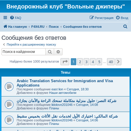
Внедорожный клуб "Вольные джиперы"
FAQ
Регистрация
Вход
П
На главную
F4X4.RU
Поиск
Сообщения без ответов
о
Сообщения без ответов
и
Перейти к расширенному поиску
с
Поиск
Расширенный поиск
к
Страница
1
из
40
1
2
3
4
5
40
След
Найдено более 1000 результатов
…
Темы
Arabic Translation Services for Immigration and Visa
Applications
Последнее сообщение
east lion
«
Сегодня, 18:30
Добавлено в форуме
Наши автомобили
شركة النصر: حلول منزلية متكاملة تمنحك الراحة والأمان بجازان
Последнее сообщение
lidolove201046
«
Сегодня, 14:08
Добавлено в форуме
Планы
شركة المالكي: اختيارك الأول لخدمات نقل الأثاث بخميس مشيط
Последнее сообщение
lidolove201046
«
Сегодня, 14:06
Добавлено в форуме
Планы