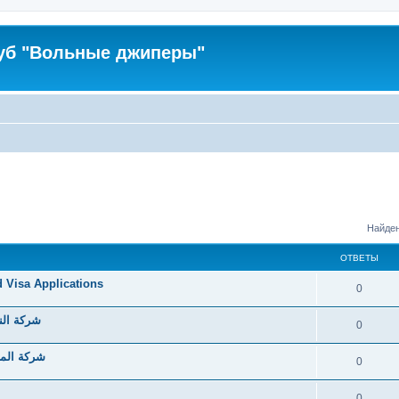
уб "Вольные джиперы"
Найден
ОТВЕТЫ
d Visa Applications
0
شركة الن
0
شركة الما
0
0