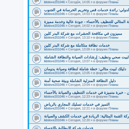
lidolove201046
»
Сегодня, 14:05
» в форуме
Планы
لدولي: رائدة خدمات قص وتخريم الخرسانة في الجنوب
lidolove201046
»
Сегодня, 14:03
» в форуме
Планы
 المثالي للتنظيف بالأحساء - جودة عالية وخدمة مميزة
lidolove201046
»
Сегодня, 14:02
» в форуме
Планы
مميزون في مكافحة الحشرات مع شركة البدر كلين
lidolove201046
»
Сегодня, 13:10
» в форуме
Планы
خدمات نظافة متكاملة مع شركة البدر كلين
lidolove201046
»
Сегодня, 13:09
» в форуме
Планы
بيت صحي ونظيف: إرشادات الصيانة والنظافة الشاملة
lidolove201046
»
Сегодня, 13:07
» в форуме
Планы
دليلك لبيت مثالي: خطة شاملة لنظافة وصيانة يدومان
lidolove201046
»
Сегодня, 13:05
» в форуме
Планы
دليل النظافة المنزلية الشاملة وبيئة صحية آمنة
lidolove201046
»
Сегодня, 13:04
» в форуме
Планы
 - خبرة متميزة في خدمات التنظيف والصيانة بالأحساء
lidolove201046
»
Сегодня, 12:23
» в форуме
Планы
التميز في خدمات تسليك المجاري بالرياض
lidolove201046
»
Сегодня, 12:21
» в форуме
Планы
ة القمة المثالية: الريادة في خدمات الكشف والصيانة
lidolove201046
»
Сегодня, 12:20
» в форуме
Планы
خدمات شركة الإيطالية بالاحساء