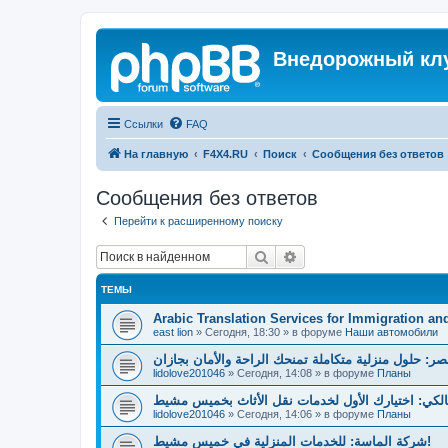
Внедорожный кл
Ссылки
FAQ
На главную
F4X4.RU
Поиск
Сообщения без ответов
Сообщения без ответов
Перейти к расширенному поиску
Поиск
Расширенный поиск
ТЕМЫ
Arabic Translation Services for Immigration an
east lion
»
Сегодня, 18:30
» в форуме
Наши автомобили
صر: حلول منزلية متكاملة تمنحك الراحة والأمان بجازان
lidolove201046
»
Сегодня, 14:08
» в форуме
Планы
لكي: اختيارك الأول لخدمات نقل الأثاث بخميس مشيط
lidolove201046
»
Сегодня, 14:06
» в форуме
Планы
شركة الماسة: للخدمات المنزلية في خميس مشيط!