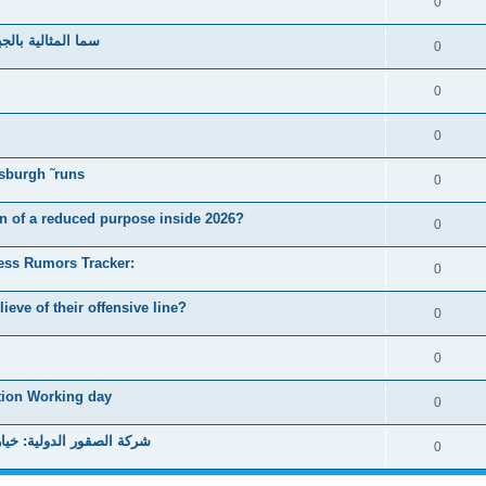
0
سما المثالية بالج
0
0
0
tsburgh ˜runs
0
n of a reduced purpose inside 2026?
0
ess Rumors Tracker:
0
eve of their offensive line?
0
0
tion Working day
0
شركة الصقور الدولية: خيارك 
0