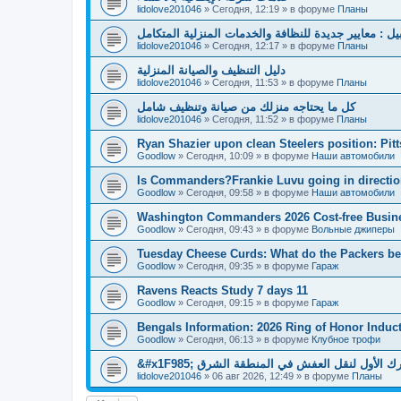
lidolove201046
»
Сегодня, 12:19
» в форуме
Планы
بيل : معايير جديدة للنظافة والخدمات المنزلية المتكامل
lidolove201046
»
Сегодня, 12:17
» в форуме
Планы
دليل التنظيف والصيانة المنزلية
lidolove201046
»
Сегодня, 11:53
» в форуме
Планы
كل ما يحتاجه منزلك من صيانة وتنظيف شامل
lidolove201046
»
Сегодня, 11:52
» в форуме
Планы
Ryan Shazier upon clean Steelers position: Pit
Goodlow
»
Сегодня, 10:09
» в форуме
Наши автомобили
Is Commanders?Frankie Luvu going in directio
Goodlow
»
Сегодня, 09:58
» в форуме
Наши автомобили
Washington Commanders 2026 Cost-free Busin
Goodlow
»
Сегодня, 09:43
» в форуме
Вольные джиперы
Tuesday Cheese Curds: What do the Packers beli
Goodlow
»
Сегодня, 09:35
» в форуме
Гараж
Ravens Reacts Study 7 days 11
Goodlow
»
Сегодня, 09:15
» в форуме
Гараж
Bengals Information: 2026 Ring of Honor Induc
Goodlow
»
Сегодня, 06:13
» в форуме
Клубное трофи
&#x1F985; الأول لنقل العفش في المنطقة الشرق
lidolove201046
»
06 авг 2026, 12:49
» в форуме
Планы