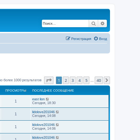
Поиск
Расширенный по
Регистрация
Вход
Страница
1
из
40
1
2
3
4
5
40
След.
о более 1000 результатов
…
ПРОСМОТРЫ
ПОСЛЕДНЕЕ СООБЩЕНИЕ
east lion
1
Сегодня, 18:30
lidolove201046
1
Сегодня, 14:08
lidolove201046
1
Сегодня, 14:06
lidolove201046
1