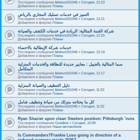
Последнее сообщение
lidolove201046
«
Сегодня, 12:23
Добавлено в форуме
Планы
التميز في خدمات تسليك المجاري بالرياض
Последнее сообщение
lidolove201046
«
Сегодня, 12:21
Добавлено в форуме
Планы
شركة القمة المثالية: الريادة في خدمات الكشف والصيانة
Последнее сообщение
lidolove201046
«
Сегодня, 12:20
Добавлено в форуме
Планы
خدمات شركة الإيطالية بالاحساء
Последнее сообщение
lidolove201046
«
Сегодня, 12:19
Добавлено в форуме
Планы
سما المثالية بالجبيل : معايير جديدة للنظافة والخدمات المنزلية
المتكامل
Последнее сообщение
lidolove201046
«
Сегодня, 12:17
Добавлено в форуме
Планы
دليل التنظيف والصيانة المنزلية
Последнее сообщение
lidolove201046
«
Сегодня, 11:53
Добавлено в форуме
Планы
كل ما يحتاجه منزلك من صيانة وتنظيف شامل
Последнее сообщение
lidolove201046
«
Сегодня, 11:52
Добавлено в форуме
Планы
Ryan Shazier upon clean Steelers position: Pittsburgh ˜runs
Последнее сообщение
Goodlow
«
Сегодня, 10:09
Добавлено в форуме
Наши автомобили
Is Commanders?Frankie Luvu going in direction of a
reduced purpose inside 2026?