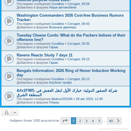
Последнее сообщение
Goodlow
«
Сегодня, 09:58
Добавлено в форуме
Наши автомобили
Washington Commanders 2026 Cost-free Business Rumors
Tracker:
Последнее сообщение
Goodlow
«
Сегодня, 09:43
Добавлено в форуме
Вольные джиперы
Tuesday Cheese Curds: What do the Packers believe of their
offensive line?
Последнее сообщение
Goodlow
«
Сегодня, 09:35
Добавлено в форуме
Гараж
Ravens Reacts Study 7 days 11
Последнее сообщение
Goodlow
«
Сегодня, 09:15
Добавлено в форуме
Гараж
Bengals Information: 2026 Ring of Honor Induction Working
day
Последнее сообщение
Goodlow
«
Сегодня, 06:13
Добавлено в форуме
Клубное трофи
&#x1F985; شركة الصقور الدولية: خيارك الأول لنقل العفش في
المنطقة الشرق
Последнее сообщение
lidolove201046
«
06 авг 2026, 12:49
Добавлено в форуме
Планы
Страница
1
из
40
1
2
3
4
5
40
След
Найдено более 1000 результатов
…