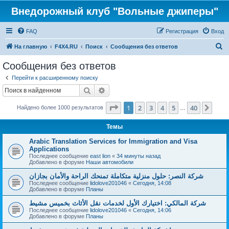
Внедорожный клуб "Вольные джиперы"
FAQ
Регистрация
Вход
П
На главную
F4X4.RU
Поиск
Сообщения без ответов
о
Сообщения без ответов
и
Перейти к расширенному поиску
с
Поиск
Расширенный поиск
к
Страница
1
из
40
1
2
3
4
5
40
След
Найдено более 1000 результатов
…
Темы
Arabic Translation Services for Immigration and Visa
Applications
Последнее сообщение
east lion
«
34 минуты назад
Добавлено в форуме
Наши автомобили
شركة النصر: حلول منزلية متكاملة تمنحك الراحة والأمان بجازان
Последнее сообщение
lidolove201046
«
Сегодня, 14:08
Добавлено в форуме
Планы
شركة المالكي: اختيارك الأول لخدمات نقل الأثاث بخميس مشيط
Последнее сообщение
lidolove201046
«
Сегодня, 14:06
Добавлено в форуме
Планы