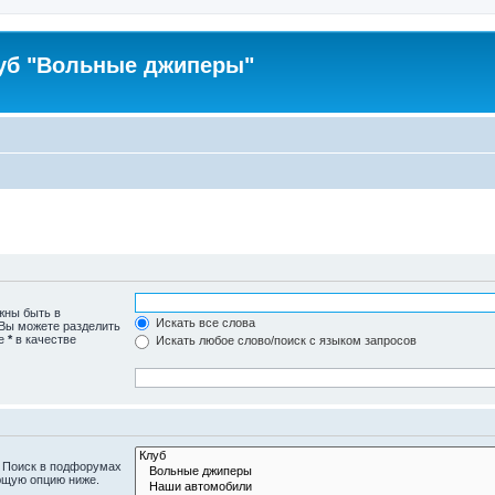
уб "Вольные джиперы"
жны быть в
Искать все слова
 Вы можете разделить
те
*
в качестве
Искать любое слово/поиск с языком запросов
. Поиск в подфорумах
ющую опцию ниже.