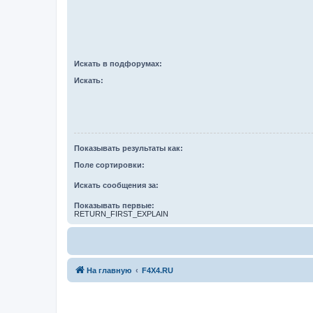
Искать в подфорумах:
Искать:
Показывать результаты как:
Поле сортировки:
Искать сообщения за:
Показывать первые:
RETURN_FIRST_EXPLAIN
На главную
F4X4.RU