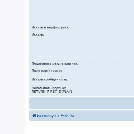
Искать в подфорумах:
Искать:
Показывать результаты как:
Поле сортировки:
Искать сообщения за:
Показывать первые:
RETURN_FIRST_EXPLAIN
На главную
F4X4.RU