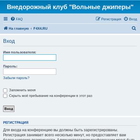
Внедорожный клуб "Вольные джиперы"
FAQ
Регистрация
Вход
П
На главную
F4X4.RU
о
Вход
и
с
Имя пользователя:
к
Пароль:
Забыли пароль?
Запомнить меня
Скрыть моё пребывание на конференции в этот раз
РЕГИСТРАЦИЯ
Для входа на конференцию вы должны быть зарегистрированы.
Регистрация занимает всего несколько минут, но предоставляет вам
более широкие возможности. Администратором конференции могут быть