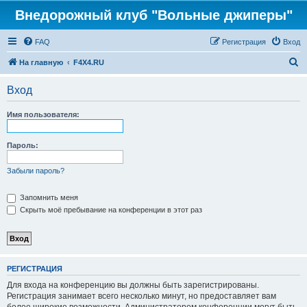
Внедорожный клуб "Вольные джиперы"
FAQ
Регистрация
Вход
П
На главную
F4X4.RU
о
Вход
и
с
Имя пользователя:
к
Пароль:
Забыли пароль?
Запомнить меня
Скрыть моё пребывание на конференции в этот раз
РЕГИСТРАЦИЯ
Для входа на конференцию вы должны быть зарегистрированы.
Регистрация занимает всего несколько минут, но предоставляет вам
более широкие возможности. Администратором конференции могут быть