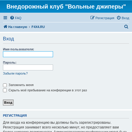
Внедорожный клуб "Вольные джиперы"
FAQ
Регистрация
Вход
П
На главную
F4X4.RU
о
Вход
и
с
Имя пользователя:
к
Пароль:
Забыли пароль?
Запомнить меня
Скрыть моё пребывание на конференции в этот раз
РЕГИСТРАЦИЯ
Для входа на конференцию вы должны быть зарегистрированы.
Регистрация занимает всего несколько минут, но предоставляет вам
более широкие возможности. Администратором конференции могут быть