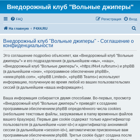
Внедорожный клуб "Вольные джиперы"
FAQ
Регистрация
Вход
П
На главную
F4X4.RU
о
Внедорожный клуб "Вольные джиперы" - Соглашение о
и
конфиденциальности
с
Это соглашение подробно объясняет, как «Внедорожный клуб "Вольные
к
джиперы"» и его подразделения (в дальнейшем «мы», «наш»,
«Внедорожный клуб "Вольные джиперы"», «https://f4x4.ru/forum») и phpBB
(в дальнейшем «они», «программное обеспечение phpBB»,
«www.phpbb.com», «phpBB Limited», «phpBB Teams») используют
информацию, полученную во время любой из ваших пользовательских
сессий (в дальнейшем «ваша информация»).
Ваша информация собирается двумя способами. Во-первых, просмотр
«Внедорожный клуб "Вольные джиперы"» приведёт к созданию
программным обеспечением phpBB определённого числа cookies
(небольшие текстовые файлы, загружаемые в папку временных файлов
вашего браузера). Первые две cookie содержат только идентификатор
пользователя (в дальнейшем «user-id») и идентификатор анонимной
сессии (в дальнейшем «session-id»), автоматически присвоенные вам
программным обеспечением phpBB. Третья cookie будет создана после