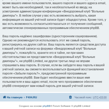
кроме вашего имени пользователя, вашего пароля и вашего адреса email,
может быть как необходимой, так и необязательной ко вводу, на
усмотрение администрации конференции «Внедорожный клуб "Вольные
джиперы"». В любом случае у вас есть возможность выбрать, какая
информация из вашей учётной записи будет общедоступна. Кроме того, у
вас есть возможность согласиться/отказаться от получения сообщений,
автоматически сгенерированных программным обеспечением phpBB.
Ваш пароль надёжно зашифрован (односторонним хэшированием).
Однако не рекомендуется использовать этот же самый пароль,
регистрируясь на других сайтах. Ваш пароль является средством доступа
к вашей учётной записи на форумах «Внедорожный клуб "Вольные
джиперы"», пожалуйста, храните его в тайне, ни при каких
обстоятельствах ни представители «Внедорожный клуб "Вольные
джиперы"», ни phpBB Limited, ни другое третье лицо не вправе
спрашивать ваш пароль. В случае, если вы забудете ваш пароль к вашей
учётной записи, вы сможете воспользоваться функцией восстановления
пароля «Забыли пароль?», предусмотренной программным
обеспечением phpBB. Вам будет необходимо ввести ваше имя
пользователя и ваш адрес email, после чего программное обеспечение
phpBB сгенерирует вам новый пароль для вашей учётной записи.
На главную
F4X4.RU
Часовой пояс:
UTC+03:00
Создано на основе
phpBB
® Forum Software © phpBB Limited