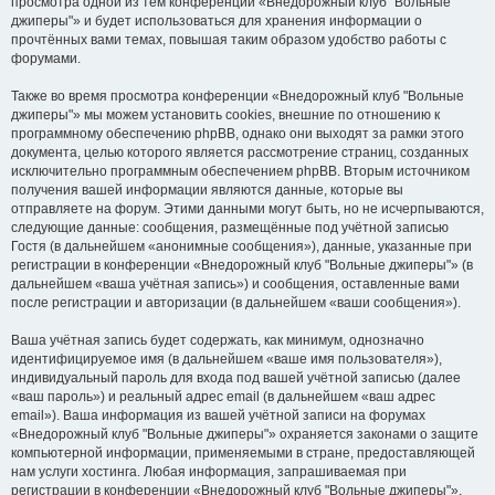
просмотра одной из тем конференции «Внедорожный клуб "Вольные
джиперы"» и будет использоваться для хранения информации о
прочтённых вами темах, повышая таким образом удобство работы с
форумами.
Также во время просмотра конференции «Внедорожный клуб "Вольные
джиперы"» мы можем установить cookies, внешние по отношению к
программному обеспечению phpBB, однако они выходят за рамки этого
документа, целью которого является рассмотрение страниц, созданных
исключительно программным обеспечением phpBB. Вторым источником
получения вашей информации являются данные, которые вы
отправляете на форум. Этими данными могут быть, но не исчерпываются,
следующие данные: сообщения, размещённые под учётной записью
Гостя (в дальнейшем «анонимные сообщения»), данные, указанные при
регистрации в конференции «Внедорожный клуб "Вольные джиперы"» (в
дальнейшем «ваша учётная запись») и сообщения, оставленные вами
после регистрации и авторизации (в дальнейшем «ваши сообщения»).
Ваша учётная запись будет содержать, как минимум, однозначно
идентифицируемое имя (в дальнейшем «ваше имя пользователя»),
индивидуальный пароль для входа под вашей учётной записью (далее
«ваш пароль») и реальный адрес email (в дальнейшем «ваш адрес
email»). Ваша информация из вашей учётной записи на форумах
«Внедорожный клуб "Вольные джиперы"» охраняется законами о защите
компьютерной информации, применяемыми в стране, предоставляющей
нам услуги хостинга. Любая информация, запрашиваемая при
регистрации в конференции «Внедорожный клуб "Вольные джиперы"»,