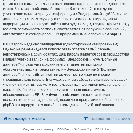
кроме вашего имени пользователя, вашего пароля и вашего адреса email,
может быть как необходимой, так и необязательной ко вводу, на
усмотрение администрации конференции «Внедорожный клуб "Вольные
джиперы"». В любом случае у вас есть возможность выбрать, какая
информация из вашей учётной записи будет общедоступна. Кроме того, у
вас есть возможность согласиться/отказаться от получения сообщений,
автоматически сгенерированных программным обеспечением phpBB.
Ваш пароль надёжно зашифрован (односторонним хэшированием).
Однако не рекомендуется использовать этот же самый пароль,
регистрируясь на других сайтах. Ваш пароль является средством доступа
к вашей учётной записи на форумах «Внедорожный клуб "Вольные
джиперы"», пожалуйста, храните его в тайне, ни при каких
обстоятельствах ни представители «Внедорожный клуб "Вольные
джиперы"», ни phpBB Limited, ни другое третье лицо не вправе
спрашивать ваш пароль. В случае, если вы забудете ваш пароль к вашей
учётной записи, вы сможете воспользоваться функцией восстановления
пароля «Забыли пароль?», предусмотренной программным
обеспечением phpBB. Вам будет необходимо ввести ваше имя
пользователя и ваш адрес email, после чего программное обеспечение
phpBB сгенерирует вам новый пароль для вашей учётной записи.
На главную
F4X4.RU
Часовой пояс:
UTC+03:00
Создано на основе
phpBB
® Forum Software © phpBB Limited