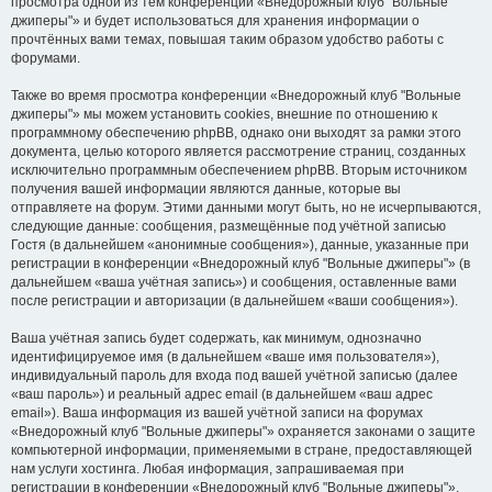
просмотра одной из тем конференции «Внедорожный клуб "Вольные
джиперы"» и будет использоваться для хранения информации о
прочтённых вами темах, повышая таким образом удобство работы с
форумами.
Также во время просмотра конференции «Внедорожный клуб "Вольные
джиперы"» мы можем установить cookies, внешние по отношению к
программному обеспечению phpBB, однако они выходят за рамки этого
документа, целью которого является рассмотрение страниц, созданных
исключительно программным обеспечением phpBB. Вторым источником
получения вашей информации являются данные, которые вы
отправляете на форум. Этими данными могут быть, но не исчерпываются,
следующие данные: сообщения, размещённые под учётной записью
Гостя (в дальнейшем «анонимные сообщения»), данные, указанные при
регистрации в конференции «Внедорожный клуб "Вольные джиперы"» (в
дальнейшем «ваша учётная запись») и сообщения, оставленные вами
после регистрации и авторизации (в дальнейшем «ваши сообщения»).
Ваша учётная запись будет содержать, как минимум, однозначно
идентифицируемое имя (в дальнейшем «ваше имя пользователя»),
индивидуальный пароль для входа под вашей учётной записью (далее
«ваш пароль») и реальный адрес email (в дальнейшем «ваш адрес
email»). Ваша информация из вашей учётной записи на форумах
«Внедорожный клуб "Вольные джиперы"» охраняется законами о защите
компьютерной информации, применяемыми в стране, предоставляющей
нам услуги хостинга. Любая информация, запрашиваемая при
регистрации в конференции «Внедорожный клуб "Вольные джиперы"»,