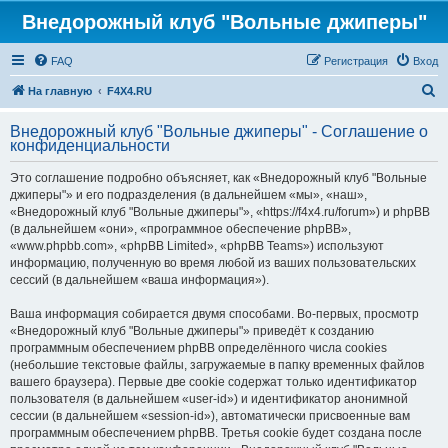
Внедорожный клуб "Вольные джиперы"
FAQ
Регистрация
Вход
П
На главную
F4X4.RU
о
Внедорожный клуб "Вольные джиперы" - Соглашение о
и
конфиденциальности
с
Это соглашение подробно объясняет, как «Внедорожный клуб "Вольные
к
джиперы"» и его подразделения (в дальнейшем «мы», «наш»,
«Внедорожный клуб "Вольные джиперы"», «https://f4x4.ru/forum») и phpBB
(в дальнейшем «они», «программное обеспечение phpBB»,
«www.phpbb.com», «phpBB Limited», «phpBB Teams») используют
информацию, полученную во время любой из ваших пользовательских
сессий (в дальнейшем «ваша информация»).
Ваша информация собирается двумя способами. Во-первых, просмотр
«Внедорожный клуб "Вольные джиперы"» приведёт к созданию
программным обеспечением phpBB определённого числа cookies
(небольшие текстовые файлы, загружаемые в папку временных файлов
вашего браузера). Первые две cookie содержат только идентификатор
пользователя (в дальнейшем «user-id») и идентификатор анонимной
сессии (в дальнейшем «session-id»), автоматически присвоенные вам
программным обеспечением phpBB. Третья cookie будет создана после