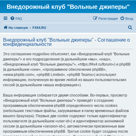
Внедорожный клуб "Вольные джиперы"
FAQ
Регистрация
Вход
П
На главную
F4X4.RU
о
Внедорожный клуб "Вольные джиперы" - Соглашение о
и
конфиденциальности
с
Это соглашение подробно объясняет, как «Внедорожный клуб "Вольные
к
джиперы"» и его подразделения (в дальнейшем «мы», «наш»,
«Внедорожный клуб "Вольные джиперы"», «https://f4x4.ru/forum») и phpBB
(в дальнейшем «они», «программное обеспечение phpBB»,
«www.phpbb.com», «phpBB Limited», «phpBB Teams») используют
информацию, полученную во время любой из ваших пользовательских
сессий (в дальнейшем «ваша информация»).
Ваша информация собирается двумя способами. Во-первых, просмотр
«Внедорожный клуб "Вольные джиперы"» приведёт к созданию
программным обеспечением phpBB определённого числа cookies
(небольшие текстовые файлы, загружаемые в папку временных файлов
вашего браузера). Первые две cookie содержат только идентификатор
пользователя (в дальнейшем «user-id») и идентификатор анонимной
сессии (в дальнейшем «session-id»), автоматически присвоенные вам
программным обеспечением phpBB. Третья cookie будет создана после