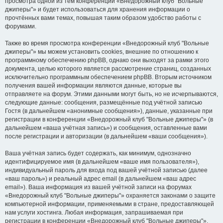
просмотра одной из тем конференции «Внедорожный клуб "Вольные
джиперы"» и будет использоваться для хранения информации о
прочтённых вами темах, повышая таким образом удобство работы с
форумами.
Также во время просмотра конференции «Внедорожный клуб "Вольные
джиперы"» мы можем установить cookies, внешние по отношению к
программному обеспечению phpBB, однако они выходят за рамки этого
документа, целью которого является рассмотрение страниц, созданных
исключительно программным обеспечением phpBB. Вторым источником
получения вашей информации являются данные, которые вы
отправляете на форум. Этими данными могут быть, но не исчерпываются,
следующие данные: сообщения, размещённые под учётной записью
Гостя (в дальнейшем «анонимные сообщения»), данные, указанные при
регистрации в конференции «Внедорожный клуб "Вольные джиперы"» (в
дальнейшем «ваша учётная запись») и сообщения, оставленные вами
после регистрации и авторизации (в дальнейшем «ваши сообщения»).
Ваша учётная запись будет содержать, как минимум, однозначно
идентифицируемое имя (в дальнейшем «ваше имя пользователя»),
индивидуальный пароль для входа под вашей учётной записью (далее
«ваш пароль») и реальный адрес email (в дальнейшем «ваш адрес
email»). Ваша информация из вашей учётной записи на форумах
«Внедорожный клуб "Вольные джиперы"» охраняется законами о защите
компьютерной информации, применяемыми в стране, предоставляющей
нам услуги хостинга. Любая информация, запрашиваемая при
регистрации в конференции «Внедорожный клуб "Вольные джиперы"»,