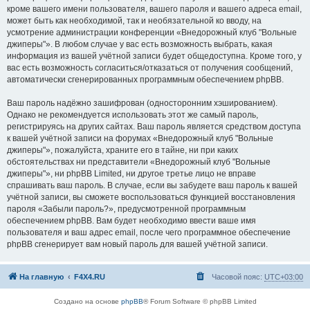
кроме вашего имени пользователя, вашего пароля и вашего адреса email,
может быть как необходимой, так и необязательной ко вводу, на
усмотрение администрации конференции «Внедорожный клуб "Вольные
джиперы"». В любом случае у вас есть возможность выбрать, какая
информация из вашей учётной записи будет общедоступна. Кроме того, у
вас есть возможность согласиться/отказаться от получения сообщений,
автоматически сгенерированных программным обеспечением phpBB.
Ваш пароль надёжно зашифрован (односторонним хэшированием).
Однако не рекомендуется использовать этот же самый пароль,
регистрируясь на других сайтах. Ваш пароль является средством доступа
к вашей учётной записи на форумах «Внедорожный клуб "Вольные
джиперы"», пожалуйста, храните его в тайне, ни при каких
обстоятельствах ни представители «Внедорожный клуб "Вольные
джиперы"», ни phpBB Limited, ни другое третье лицо не вправе
спрашивать ваш пароль. В случае, если вы забудете ваш пароль к вашей
учётной записи, вы сможете воспользоваться функцией восстановления
пароля «Забыли пароль?», предусмотренной программным
обеспечением phpBB. Вам будет необходимо ввести ваше имя
пользователя и ваш адрес email, после чего программное обеспечение
phpBB сгенерирует вам новый пароль для вашей учётной записи.
На главную
F4X4.RU
Часовой пояс:
UTC+03:00
Создано на основе
phpBB
® Forum Software © phpBB Limited