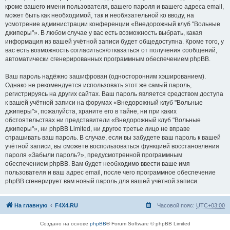
кроме вашего имени пользователя, вашего пароля и вашего адреса email,
может быть как необходимой, так и необязательной ко вводу, на
усмотрение администрации конференции «Внедорожный клуб "Вольные
джиперы"». В любом случае у вас есть возможность выбрать, какая
информация из вашей учётной записи будет общедоступна. Кроме того, у
вас есть возможность согласиться/отказаться от получения сообщений,
автоматически сгенерированных программным обеспечением phpBB.
Ваш пароль надёжно зашифрован (односторонним хэшированием).
Однако не рекомендуется использовать этот же самый пароль,
регистрируясь на других сайтах. Ваш пароль является средством доступа
к вашей учётной записи на форумах «Внедорожный клуб "Вольные
джиперы"», пожалуйста, храните его в тайне, ни при каких
обстоятельствах ни представители «Внедорожный клуб "Вольные
джиперы"», ни phpBB Limited, ни другое третье лицо не вправе
спрашивать ваш пароль. В случае, если вы забудете ваш пароль к вашей
учётной записи, вы сможете воспользоваться функцией восстановления
пароля «Забыли пароль?», предусмотренной программным
обеспечением phpBB. Вам будет необходимо ввести ваше имя
пользователя и ваш адрес email, после чего программное обеспечение
phpBB сгенерирует вам новый пароль для вашей учётной записи.
На главную
F4X4.RU
Часовой пояс:
UTC+03:00
Создано на основе
phpBB
® Forum Software © phpBB Limited