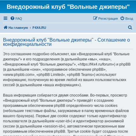
Внедорожный клуб "Вольные джиперы"
FAQ
Регистрация
Вход
П
На главную
F4X4.RU
о
Внедорожный клуб "Вольные джиперы" - Соглашение о
и
конфиденциальности
с
Это соглашение подробно объясняет, как «Внедорожный клуб "Вольные
к
джиперы"» и его подразделения (в дальнейшем «мы», «наш»,
«Внедорожный клуб "Вольные джиперы"», «https://f4x4.ru/forum») и phpBB
(в дальнейшем «они», «программное обеспечение phpBB»,
«www.phpbb.com», «phpBB Limited», «phpBB Teams») используют
информацию, полученную во время любой из ваших пользовательских
сессий (в дальнейшем «ваша информация»).
Ваша информация собирается двумя способами. Во-первых, просмотр
«Внедорожный клуб "Вольные джиперы"» приведёт к созданию
программным обеспечением phpBB определённого числа cookies
(небольшие текстовые файлы, загружаемые в папку временных файлов
вашего браузера). Первые две cookie содержат только идентификатор
пользователя (в дальнейшем «user-id») и идентификатор анонимной
сессии (в дальнейшем «session-id»), автоматически присвоенные вам
программным обеспечением phpBB. Третья cookie будет создана после