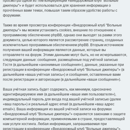
просмотра одной из тем конференции «Внедорожный клуб "Вольные
джиперы"» и будет использоваться для хранения информации о
прочтённых вами темах, повышая таким образом удобство работы с
форумами.
Также во время просмотра конференции «Внедорожный клуб "Вольные
джиперы"» мы можем установить cookies, внешние по отношению к
программному обеспечению phpBB, однако они выходят за рамки этого
документа, целью которого является рассмотрение страниц, созданных
исключительно программным обеспечением phpBB. Вторым источником
получения вашей информации являются данные, которые вы
отправляете на форум. Этими данными могут быть, но не исчерпываются,
следующие данные: сообщения, размещённые под учётной записью
Гостя (в дальнейшем «анонимные сообщения»), данные, указанные при
регистрации в конференции «Внедорожный клуб "Вольные джиперы"» (в
дальнейшем «ваша учётная запись») и сообщения, оставленные вами
после регистрации и авторизации (в дальнейшем «ваши сообщения»).
Ваша учётная запись будет содержать, как минимум, однозначно
идентифицируемое имя (в дальнейшем «ваше имя пользователя»),
индивидуальный пароль для входа под вашей учётной записью (далее
«ваш пароль») и реальный адрес email (в дальнейшем «ваш адрес
email»). Ваша информация из вашей учётной записи на форумах
«Внедорожный клуб "Вольные джиперы"» охраняется законами о защите
компьютерной информации, применяемыми в стране, предоставляющей
нам услуги хостинга. Любая информация, запрашиваемая при
регистрации в конференции «Внедорожный клуб "Вольные джиперы"»,