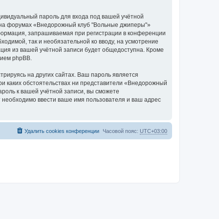
дивидуальный пароль для входа под вашей учётной
и на форумах «Внедорожный клуб "Вольные джиперы"»
формация, запрашиваемая при регистрации в конференции
ходимой, так и необязательной ко вводу, на усмотрение
ция из вашей учётной записи будет общедоступна. Кроме
нием phpBB.
рируясь на других сайтах. Ваш пароль является
при каких обстоятельствах ни представители «Внедорожный
пароль к вашей учётной записи, вы сможете
 необходимо ввести ваше имя пользователя и ваш адрес
Удалить cookies конференции
Часовой пояс:
UTC+03:00