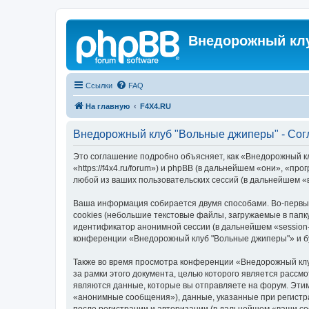
Внедорожный кл
Ссылки
FAQ
На главную
F4X4.RU
Внедорожный клуб "Вольные джиперы" - Со
Это соглашение подробно объясняет, как «Внедорожный к
«https://f4x4.ru/forum») и phpBB (в дальнейшем «они», «
любой из ваших пользовательских сессий (в дальнейшем 
Ваша информация собирается двумя способами. Во-первы
cookies (небольшие текстовые файлы, загружаемые в папк
идентификатор анонимной сессии (в дальнейшем «session-
конференции «Внедорожный клуб "Вольные джиперы"» и бу
Также во время просмотра конференции «Внедорожный клу
за рамки этого документа, целью которого является рас
являются данные, которые вы отправляете на форум. Эти
«анонимные сообщения»), данные, указанные при регистр