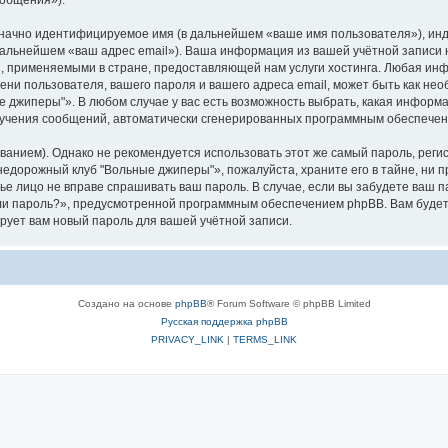
ообщения»).
означно идентифицируемое имя (в дальнейшем «ваше имя пользователя»), ин
в дальнейшем «ваш адрес email»). Ваша информация из вашей учётной запис
 применяемыми в стране, предоставляющей нам услуги хостинга. Любая ин
и пользователя, вашего пароля и вашего адреса email, может быть как необ
джиперы"». В любом случае у вас есть возможность выбрать, какая информа
 получения сообщений, автоматически сгенерированных программным обеспече
ием). Однако не рекомендуется использовать этот же самый пароль, регист
недорожный клуб "Вольные джиперы"», пожалуйста, храните его в тайне, ни 
тье лицо не вправе спрашивать ваш пароль. В случае, если вы забудете ваш 
и пароль?», предусмотренной программным обеспечением phpBB. Вам будет
рует вам новый пароль для вашей учётной записи.
Создано на основе
phpBB
® Forum Software © phpBB Limited
Русская поддержка phpBB
PRIVACY_LINK
|
TERMS_LINK