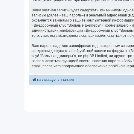
после регистрации и авторизации (в дальнейшем «ваши с
Ваша учётная запись будет содержать, как минимум, одн
записью (далее «ваш пароль») и реальный адрес email (
охраняется законами о защите компьютерной информации,
«Внедорожный клуб "Вольные джиперы"», кроме вашего имен
администрации конференции «Внедорожный клуб "Вольные 
того, у вас есть возможность согласиться/отказаться от
Ваш пароль надёжно зашифрован (односторонним хэширован
средством доступа к вашей учётной записи на форумах «В
клуб "Вольные джиперы"», ни phpBB Limited, ни другое тре
воспользоваться функцией восстановления пароля «Забыл
email, после чего программное обеспечение phpBB сгенери
На главную
F4X4.RU