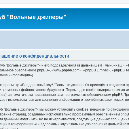
уб "Вольные джиперы"
глашение о конфиденциальности
луб "Вольные джиперы"» и его подразделения (в дальнейшем «мы», «наш», 
программное обеспечение phpBB», «www.phpbb.com», «phpBB Limited», «phpBB
«ваша информация»).
х, просмотр «Внедорожный клуб "Вольные джиперы"» приведёт к созданию 
у временных файлов вашего браузера). Первые две cookie содержат только и
id»), автоматически присвоенные вам программным обеспечением phpBB. Тре
дет использоваться для хранения информации о прочтённых вами темах, п
б "Вольные джиперы"» мы можем установить cookies, внешние по отношению
смотрение страниц, созданных исключительно программным обеспечением ph
ми данными могут быть, но не исчерпываются, следующие данные: сообщени
ации в конференции «Внедорожный клуб "Вольные джиперы"» (в дальнейшем 