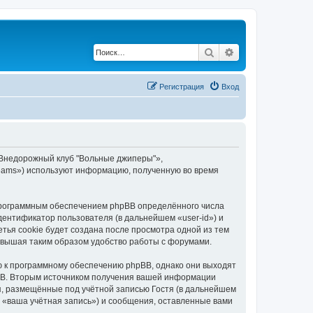
Поиск
Расширенный по
Регистрация
Вход
«Внедорожный клуб "Вольные джиперы"»,
 Teams») используют информацию, полученную во время
программным обеспечением phpBB определённого числа
дентификатор пользователя (в дальнейшем «user-id») и
тья cookie будет создана после просмотра одной из тем
овышая таким образом удобство работы с форумами.
 к программному обеспечению phpBB, однако они выходят
pBB. Вторым источником получения вашей информации
я, размещённые под учётной записью Гостя (в дальнейшем
«ваша учётная запись») и сообщения, оставленные вами