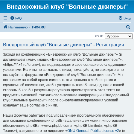
Внедорожный клуб "Вольные джиперы"
FAQ
Вход
П
На главную
F4X4.RU
о
Язык:
и
Внедорожный клуб "Вольные джиперы" - Регистрация
с
Заходя на конференцию «Внедорожный клуб "Вольные джиперы"» (в
к
дальнейшем «мы», «наш», «Внедорожный клуб "Вольные джиперы"»,
«https://f4x4.ru/forum»), вы подтверждаете своё согласие со следующими
условиями. Если вы не согласны с ними, пожалуйста, не заходите и не
пользуйтесь форумами «Внедорожный клуб "Вольные джиперы"». Мы
оставляем за собой право изменять эти правила в любое время и
сделаем всё возможное, чтобы уведомить вас об этом, однако с вашей
стороны было бы разумным регулярно просматривать этот текст на
предмет изменений, так как использование конференции «Внедорожный
клуб "Вольные джиперы"» после обновления/исправления условий
означает ваше согласие с ними.
Наши форумы работают под управлением программного обеспечения
для создания конференций phpBB (в дальнейшем «они», «программное
обеспечение phpBB», «www.phpbb.com», «phpBB Limited», «phpBB
Teams»), выпущенного по лицензии «
GNU General Public License v2
» (в