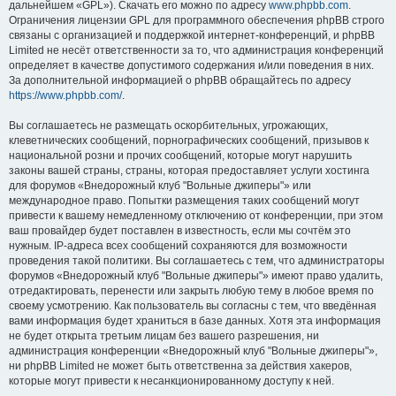
дальнейшем «GPL»). Скачать его можно по адресу
www.phpbb.com
.
Ограничения лицензии GPL для программного обеспечения phpBB строго
связаны с организацией и поддержкой интернет-конференций, и phpBB
Limited не несёт ответственности за то, что администрация конференций
определяет в качестве допустимого содержания и/или поведения в них.
За дополнительной информацией о phpBB обращайтесь по адресу
https://www.phpbb.com/
.
Вы соглашаетесь не размещать оскорбительных, угрожающих,
клеветнических сообщений, порнографических сообщений, призывов к
национальной розни и прочих сообщений, которые могут нарушить
законы вашей страны, страны, которая предоставляет услуги хостинга
для форумов «Внедорожный клуб "Вольные джиперы"» или
международное право. Попытки размещения таких сообщений могут
привести к вашему немедленному отключению от конференции, при этом
ваш провайдер будет поставлен в известность, если мы сочтём это
нужным. IP-адреса всех сообщений сохраняются для возможности
проведения такой политики. Вы соглашаетесь с тем, что администраторы
форумов «Внедорожный клуб "Вольные джиперы"» имеют право удалить,
отредактировать, перенести или закрыть любую тему в любое время по
своему усмотрению. Как пользователь вы согласны с тем, что введённая
вами информация будет храниться в базе данных. Хотя эта информация
не будет открыта третьим лицам без вашего разрешения, ни
администрация конференции «Внедорожный клуб "Вольные джиперы"»,
ни phpBB Limited не может быть ответственна за действия хакеров,
которые могут привести к несанкционированному доступу к ней.