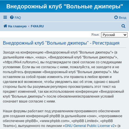
Внедорожный клуб "Вольные джиперы"
FAQ
Вход
П
На главную
F4X4.RU
о
Язык:
и
Внедорожный клуб "Вольные джиперы" - Регистрация
с
Заходя на конференцию «Внедорожный клуб "Вольные джиперы"» (в
к
дальнейшем «мы», «наш», «Внедорожный клуб "Вольные джиперы"»,
«https://f4x4.ru/forum»), вы подтверждаете своё согласие со следующими
условиями. Если вы не согласны с ними, пожалуйста, не заходите и не
пользуйтесь форумами «Внедорожный клуб "Вольные джиперы"». Мы
оставляем за собой право изменять эти правила в любое время и
сделаем всё возможное, чтобы уведомить вас об этом, однако с вашей
стороны было бы разумным регулярно просматривать этот текст на
предмет изменений, так как использование конференции «Внедорожный
клуб "Вольные джиперы"» после обновления/исправления условий
означает ваше согласие с ними.
Наши форумы работают под управлением программного обеспечения
для создания конференций phpBB (в дальнейшем «они», «программное
обеспечение phpBB», «www.phpbb.com», «phpBB Limited», «phpBB
Teams»), выпущенного по лицензии «
GNU General Public License v2
» (в