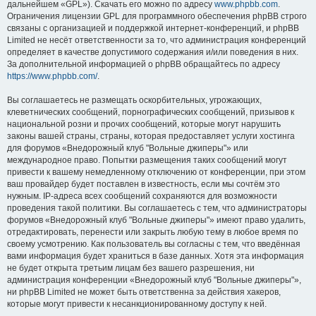
дальнейшем «GPL»). Скачать его можно по адресу
www.phpbb.com
.
Ограничения лицензии GPL для программного обеспечения phpBB строго
связаны с организацией и поддержкой интернет-конференций, и phpBB
Limited не несёт ответственности за то, что администрация конференций
определяет в качестве допустимого содержания и/или поведения в них.
За дополнительной информацией о phpBB обращайтесь по адресу
https://www.phpbb.com/
.
Вы соглашаетесь не размещать оскорбительных, угрожающих,
клеветнических сообщений, порнографических сообщений, призывов к
национальной розни и прочих сообщений, которые могут нарушить
законы вашей страны, страны, которая предоставляет услуги хостинга
для форумов «Внедорожный клуб "Вольные джиперы"» или
международное право. Попытки размещения таких сообщений могут
привести к вашему немедленному отключению от конференции, при этом
ваш провайдер будет поставлен в известность, если мы сочтём это
нужным. IP-адреса всех сообщений сохраняются для возможности
проведения такой политики. Вы соглашаетесь с тем, что администраторы
форумов «Внедорожный клуб "Вольные джиперы"» имеют право удалить,
отредактировать, перенести или закрыть любую тему в любое время по
своему усмотрению. Как пользователь вы согласны с тем, что введённая
вами информация будет храниться в базе данных. Хотя эта информация
не будет открыта третьим лицам без вашего разрешения, ни
администрация конференции «Внедорожный клуб "Вольные джиперы"»,
ни phpBB Limited не может быть ответственна за действия хакеров,
которые могут привести к несанкционированному доступу к ней.