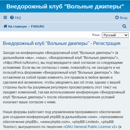
Внедорожный клуб "Вольные джиперы"
FAQ
Вход
П
На главную
F4X4.RU
о
Язык:
и
Внедорожный клуб "Вольные джиперы" - Регистрация
с
Заходя на конференцию «Внедорожный клуб "Вольные джиперы"» (в
к
дальнейшем «мы», «наш», «Внедорожный клуб "Вольные джиперы"»,
«https://f4x4.ru/forum»), вы подтверждаете своё согласие со следующими
условиями. Если вы не согласны с ними, пожалуйста, не заходите и не
пользуйтесь форумами «Внедорожный клуб "Вольные джиперы"». Мы
оставляем за собой право изменять эти правила в любое время и
сделаем всё возможное, чтобы уведомить вас об этом, однако с вашей
стороны было бы разумным регулярно просматривать этот текст на
предмет изменений, так как использование конференции «Внедорожный
клуб "Вольные джиперы"» после обновления/исправления условий
означает ваше согласие с ними.
Наши форумы работают под управлением программного обеспечения
для создания конференций phpBB (в дальнейшем «они», «программное
обеспечение phpBB», «www.phpbb.com», «phpBB Limited», «phpBB
Teams»), выпущенного по лицензии «
GNU General Public License v2
» (в