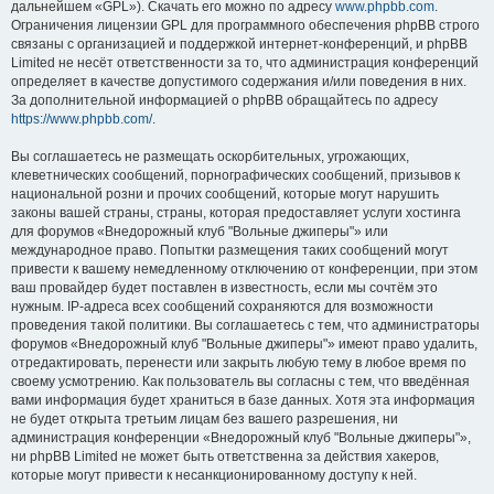
дальнейшем «GPL»). Скачать его можно по адресу
www.phpbb.com
.
Ограничения лицензии GPL для программного обеспечения phpBB строго
связаны с организацией и поддержкой интернет-конференций, и phpBB
Limited не несёт ответственности за то, что администрация конференций
определяет в качестве допустимого содержания и/или поведения в них.
За дополнительной информацией о phpBB обращайтесь по адресу
https://www.phpbb.com/
.
Вы соглашаетесь не размещать оскорбительных, угрожающих,
клеветнических сообщений, порнографических сообщений, призывов к
национальной розни и прочих сообщений, которые могут нарушить
законы вашей страны, страны, которая предоставляет услуги хостинга
для форумов «Внедорожный клуб "Вольные джиперы"» или
международное право. Попытки размещения таких сообщений могут
привести к вашему немедленному отключению от конференции, при этом
ваш провайдер будет поставлен в известность, если мы сочтём это
нужным. IP-адреса всех сообщений сохраняются для возможности
проведения такой политики. Вы соглашаетесь с тем, что администраторы
форумов «Внедорожный клуб "Вольные джиперы"» имеют право удалить,
отредактировать, перенести или закрыть любую тему в любое время по
своему усмотрению. Как пользователь вы согласны с тем, что введённая
вами информация будет храниться в базе данных. Хотя эта информация
не будет открыта третьим лицам без вашего разрешения, ни
администрация конференции «Внедорожный клуб "Вольные джиперы"»,
ни phpBB Limited не может быть ответственна за действия хакеров,
которые могут привести к несанкционированному доступу к ней.