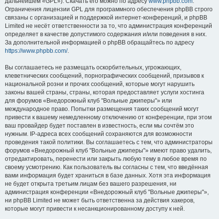
дальнейшем «GPL»). Скачать его можно по адресу
www.phpbb.com
.
Ограничения лицензии GPL для программного обеспечения phpBB строго
связаны с организацией и поддержкой интернет-конференций, и phpBB
Limited не несёт ответственности за то, что администрация конференций
определяет в качестве допустимого содержания и/или поведения в них.
За дополнительной информацией о phpBB обращайтесь по адресу
https://www.phpbb.com/
.
Вы соглашаетесь не размещать оскорбительных, угрожающих,
клеветнических сообщений, порнографических сообщений, призывов к
национальной розни и прочих сообщений, которые могут нарушить
законы вашей страны, страны, которая предоставляет услуги хостинга
для форумов «Внедорожный клуб "Вольные джиперы"» или
международное право. Попытки размещения таких сообщений могут
привести к вашему немедленному отключению от конференции, при этом
ваш провайдер будет поставлен в известность, если мы сочтём это
нужным. IP-адреса всех сообщений сохраняются для возможности
проведения такой политики. Вы соглашаетесь с тем, что администраторы
форумов «Внедорожный клуб "Вольные джиперы"» имеют право удалить,
отредактировать, перенести или закрыть любую тему в любое время по
своему усмотрению. Как пользователь вы согласны с тем, что введённая
вами информация будет храниться в базе данных. Хотя эта информация
не будет открыта третьим лицам без вашего разрешения, ни
администрация конференции «Внедорожный клуб "Вольные джиперы"»,
ни phpBB Limited не может быть ответственна за действия хакеров,
которые могут привести к несанкционированному доступу к ней.