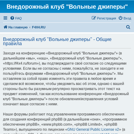
Внедорожный клуб "Вольные джиперы"
FAQ
Регистрация
Вход
П
На главную
F4X4.RU
о
Внедорожный клуб "Вольные джиперы" - Общие
и
правила
с
Заходя на конференцию «Внедорожный клуб "Вольные джиперы"» (в
к
дальнейшем «мы», «наш», «Внедорожный клуб "Вольные джиперы"»,
«https://f4x4.ru/forum»), вы подтверждаете своё согласие со следующими
условиями. Если вы не согласны с ними, пожалуйста, не заходите и не
пользуйтесь форумами «Внедорожный клуб "Вольные джиперы"». Мы
оставляем за собой право изменять эти правила в любое время и
сделаем всё возможное, чтобы уведомить вас об этом, однако с вашей
стороны было бы разумным регулярно просматривать этот текст на
предмет изменений, так как использование конференции «Внедорожный
клуб "Вольные джиперы"» после обновления/исправления условий
означает ваше согласие с ними.
Наши форумы работают под управлением программного обеспечения
для создания конференций phpBB (в дальнейшем «они», «программное
обеспечение phpBB», «www.phpbb.com», «phpBB Limited», «phpBB
Teams»), выпущенного по лицензии «
GNU General Public License v2
» (в