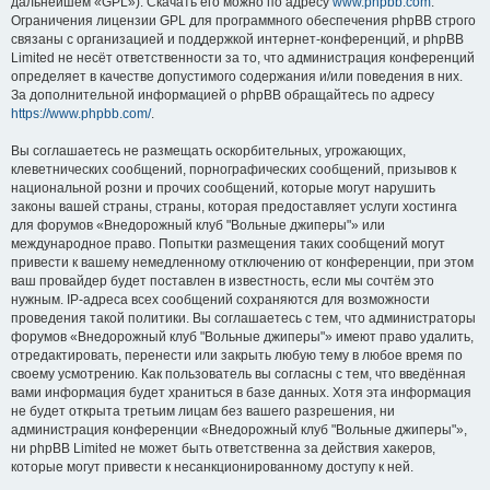
дальнейшем «GPL»). Скачать его можно по адресу
www.phpbb.com
.
Ограничения лицензии GPL для программного обеспечения phpBB строго
связаны с организацией и поддержкой интернет-конференций, и phpBB
Limited не несёт ответственности за то, что администрация конференций
определяет в качестве допустимого содержания и/или поведения в них.
За дополнительной информацией о phpBB обращайтесь по адресу
https://www.phpbb.com/
.
Вы соглашаетесь не размещать оскорбительных, угрожающих,
клеветнических сообщений, порнографических сообщений, призывов к
национальной розни и прочих сообщений, которые могут нарушить
законы вашей страны, страны, которая предоставляет услуги хостинга
для форумов «Внедорожный клуб "Вольные джиперы"» или
международное право. Попытки размещения таких сообщений могут
привести к вашему немедленному отключению от конференции, при этом
ваш провайдер будет поставлен в известность, если мы сочтём это
нужным. IP-адреса всех сообщений сохраняются для возможности
проведения такой политики. Вы соглашаетесь с тем, что администраторы
форумов «Внедорожный клуб "Вольные джиперы"» имеют право удалить,
отредактировать, перенести или закрыть любую тему в любое время по
своему усмотрению. Как пользователь вы согласны с тем, что введённая
вами информация будет храниться в базе данных. Хотя эта информация
не будет открыта третьим лицам без вашего разрешения, ни
администрация конференции «Внедорожный клуб "Вольные джиперы"»,
ни phpBB Limited не может быть ответственна за действия хакеров,
которые могут привести к несанкционированному доступу к ней.