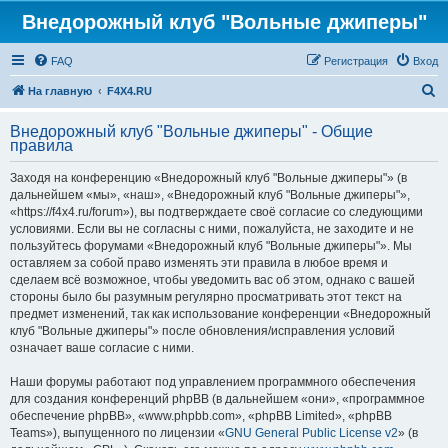
Внедорожный клуб "Вольные джиперы"
FAQ
Регистрация
Вход
П
На главную
F4X4.RU
о
Внедорожный клуб "Вольные джиперы" - Общие
и
правила
с
Заходя на конференцию «Внедорожный клуб "Вольные джиперы"» (в
к
дальнейшем «мы», «наш», «Внедорожный клуб "Вольные джиперы"»,
«https://f4x4.ru/forum»), вы подтверждаете своё согласие со следующими
условиями. Если вы не согласны с ними, пожалуйста, не заходите и не
пользуйтесь форумами «Внедорожный клуб "Вольные джиперы"». Мы
оставляем за собой право изменять эти правила в любое время и
сделаем всё возможное, чтобы уведомить вас об этом, однако с вашей
стороны было бы разумным регулярно просматривать этот текст на
предмет изменений, так как использование конференции «Внедорожный
клуб "Вольные джиперы"» после обновления/исправления условий
означает ваше согласие с ними.
Наши форумы работают под управлением программного обеспечения
для создания конференций phpBB (в дальнейшем «они», «программное
обеспечение phpBB», «www.phpbb.com», «phpBB Limited», «phpBB
Teams»), выпущенного по лицензии «
GNU General Public License v2
» (в