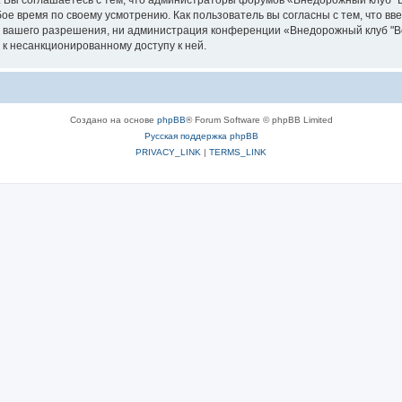
. Вы соглашаетесь с тем, что администраторы форумов «Внедорожный клуб "
ое время по своему усмотрению. Как пользователь вы согласны с тем, что в
з вашего разрешения, ни администрация конференции «Внедорожный клуб "Во
 к несанкционированному доступу к ней.
Создано на основе
phpBB
® Forum Software © phpBB Limited
Русская поддержка phpBB
PRIVACY_LINK
|
TERMS_LINK