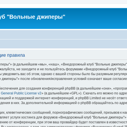
уб "Вольные джиперы"
щие правила
ры"» (в дальнейшем «мы», «наш», «Внедорожный клуб "Вольные джиперы"», «h
ожалуйста, не заходите и не пользуйтесь форумами «Внедорожный клуб "Вол
ы уведомить вас об этом, однако с вашей стороны было бы разумным регулярн
джиперы"» после обновления/исправления условий означает ваше согласие 
еспечения для создания конференций phpBB (в дальнейшем «они», «програ
General Public License v2
» (в дальнейшем «GPL»). Скачать его можно по адр
зацией и поддержкой интернет-конференций, и phpBB Limited не несёт ответ
ведения в них. За дополнительной информацией о phpBB обращайтесь по адр
их, клеветнических сообщений, порнографических сообщений, призывов к на
авляет услуги хостинга для форумов «Внедорожный клуб "Вольные джиперы"
нию от конференции, при этом ваш провайдер будет поставлен в известность