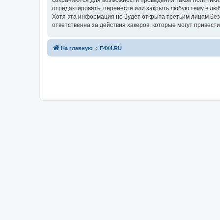
сохраняются для возможности проведения такой политики
отредактировать, перенести или закрыть любую тему в люб
Хотя эта информация не будет открыта третьим лицам бе
ответственна за действия хакеров, которые могут привести
На главную
F4X4.RU