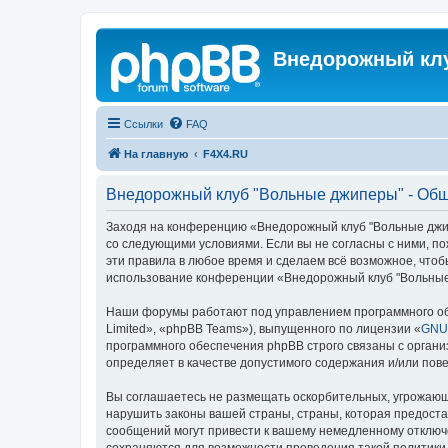
Внедорожный кл
Ссылки
FAQ
На главную
F4X4.RU
Внедорожный клуб "Вольные джиперы" - Об
Заходя на конференцию «Внедорожный клуб "Вольные джипе
со следующими условиями. Если вы не согласны с ними, п
эти правила в любое время и сделаем всё возможное, чтоб
использование конференции «Внедорожный клуб "Вольные 
Наши форумы работают под управлением программного об
Limited», «phpBB Teams»), выпущенного по лицензии «
GNU 
программного обеспечения phpBB строго связаны с органи
определяет в качестве допустимого содержания и/или по
Вы соглашаетесь не размещать оскорбительных, угрожающ
нарушить законы вашей страны, страны, которая предост
сообщений могут привести к вашему немедленному отключе