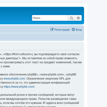
Поиск
Расширенный по
Регистрация
Вход
ttps://f4x4.ru/forum»), вы подтверждаете своё согласие
ьные джиперы"». Мы оставляем за собой право изменять
о просматривать этот текст на предмет изменений, так как
с ними.
ммное обеспечение phpBB», «www.phpbb.com», «phpBB
есу
www.phpbb.com
. Ограничения лицензии GPL для
ственности за то, что администрация конференций
есу
https://www.phpbb.com/
.
циональной розни и прочих сообщений, которые могут
» или международное право. Попытки размещения таких
, если мы сочтём это нужным. IP-адреса всех сообщений