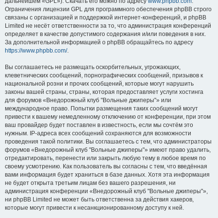
дальнейшем «GPL»). Скачать его можно по адресу
www.phpbb.com
.
Ограничения лицензии GPL для программного обеспечения phpBB строго
связаны с организацией и поддержкой интернет-конференций, и phpBB
Limited не несёт ответственности за то, что администрация конференций
определяет в качестве допустимого содержания и/или поведения в них.
За дополнительной информацией о phpBB обращайтесь по адресу
https://www.phpbb.com/
.
Вы соглашаетесь не размещать оскорбительных, угрожающих,
клеветнических сообщений, порнографических сообщений, призывов к
национальной розни и прочих сообщений, которые могут нарушить
законы вашей страны, страны, которая предоставляет услуги хостинга
для форумов «Внедорожный клуб "Вольные джиперы"» или
международное право. Попытки размещения таких сообщений могут
привести к вашему немедленному отключению от конференции, при этом
ваш провайдер будет поставлен в известность, если мы сочтём это
нужным. IP-адреса всех сообщений сохраняются для возможности
проведения такой политики. Вы соглашаетесь с тем, что администраторы
форумов «Внедорожный клуб "Вольные джиперы"» имеют право удалить,
отредактировать, перенести или закрыть любую тему в любое время по
своему усмотрению. Как пользователь вы согласны с тем, что введённая
вами информация будет храниться в базе данных. Хотя эта информация
не будет открыта третьим лицам без вашего разрешения, ни
администрация конференции «Внедорожный клуб "Вольные джиперы"»,
ни phpBB Limited не может быть ответственна за действия хакеров,
которые могут привести к несанкционированному доступу к ней.