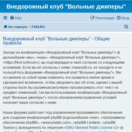
Внедорожный клуб "Вольные джиперы"
FAQ
Регистрация
Вход
П
На главную
F4X4.RU
о
Внедорожный клуб "Вольные джиперы" - Общие
и
правила
с
Заходя на конференцию «Внедорожный клуб "Вольные джиперы"» (в
к
дальнейшем «мы», «наш», «Внедорожный клуб "Вольные джиперы"»,
«https://f4x4.ru/forum»), вы подтверждаете своё согласие со следующими
условиями. Если вы не согласны с ними, пожалуйста, не заходите и не
пользуйтесь форумами «Внедорожный клуб "Вольные джиперы"». Мы
оставляем за собой право изменять эти правила в любое время и
сделаем всё возможное, чтобы уведомить вас об этом, однако с вашей
стороны было бы разумным регулярно просматривать этот текст на
предмет изменений, так как использование конференции «Внедорожный
клуб "Вольные джиперы"» после обновления/исправления условий
означает ваше согласие с ними.
Наши форумы работают под управлением программного обеспечения
для создания конференций phpBB (в дальнейшем «они», «программное
обеспечение phpBB», «www.phpbb.com», «phpBB Limited», «phpBB
Teams»), выпущенного по лицензии «
GNU General Public License v2
» (в