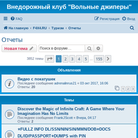
Внедорожный клуб "Вольные джиперы"
FAQ
Регистрация
Вход
П
На главную
F4X4.RU
Туризм
Отчеты
о
Отчеты
и
Поиск
Расширенный пои
Новая тема
с
к
Страница
1
из
155
1
2
3
4
5
155
След.
3852 темы
…
Объявления
Видео с покатушек
Последнее сообщение
adrenalinrus21
«
03 окт 2017, 16:06
Ответы:
20
1
2
3
Темы
Discover the Magic of Infinite Craft: A Game Where Your
Imagination Has No Limits
Последнее сообщение
FrankJScott
«
Вчера, 04:17
Ответы:
2
⭐FULLZ INFO DL/SSN/NIN/SIN/MMN/DOB⭐DOCS
DL/ID/PASSPORT⭐DUMPS with PIN