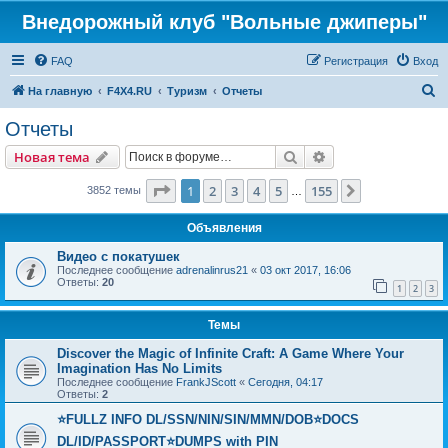
Внедорожный клуб "Вольные джиперы"
FAQ
Регистрация
Вход
П
На главную
F4X4.RU
Туризм
Отчеты
о
Отчеты
и
Поиск
Расширенный пои
Новая тема
с
к
Страница
1
из
155
1
2
3
4
5
155
След.
3852 темы
…
Объявления
Видео с покатушек
Последнее сообщение
adrenalinrus21
«
03 окт 2017, 16:06
Ответы:
20
1
2
3
Темы
Discover the Magic of Infinite Craft: A Game Where Your
Imagination Has No Limits
Последнее сообщение
FrankJScott
«
Сегодня, 04:17
Ответы:
2
⭐FULLZ INFO DL/SSN/NIN/SIN/MMN/DOB⭐DOCS
DL/ID/PASSPORT⭐DUMPS with PIN